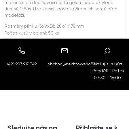
materiálu při doplňování nehtů gelem nebo akrylem.
Jemnější částí lze zdrsnit povrch přírodních nehtů před
modeláží.
Rozměry pilníku (ŠxVxD): 28x4x178 mm
Počet kusů v balení: 50 ks
Chatujte s námi
+421 907 917 349
obchod@nechtovyshop.sk
| Pondělí - Pátek
07:30 - 16:00
Sledujte nás na
Přihlašte se k