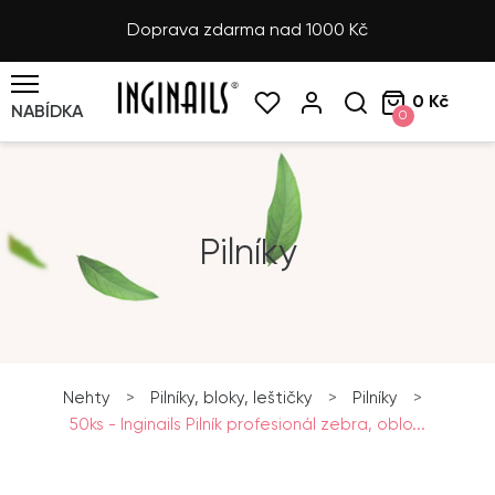
Doprava zdarma nad 1000 Kč
0 Kč
NABÍDKA
0
Pilníky
Nehty
>
Pilníky, bloky, leštičky
>
Pilníky
>
50ks - Inginails Pilník profesionál zebra, oblo...