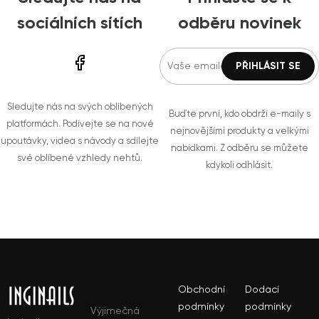
sociálních sítích
odběru novinek
Sledujte nás na svých oblíbených
Buďte první, kdo obdrží e-maily s
platformách. Podívejte se na nové
nejnovějšími produkty a velkými
upoutávky, videa s návody a sdílejte
nabídkami. Z odběru se můžete
své oblíbené vzhledy nehtů.
kdykoli odhlásit.
Obchodní
Dodací
podmínky
podmínky
Výjimečná