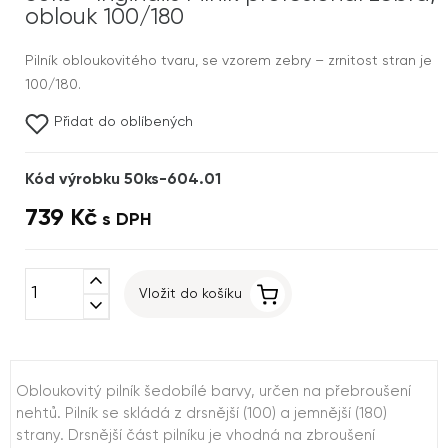
oblouk 100/180
Pilník obloukovitého tvaru, se vzorem zebry – zrnitost stran je
100/180.
Přidat do oblíbených
Kód výrobku 50ks-604.01
739 Kč
s DPH
expand_less
Vložit do košíku
expand_more
Obloukovitý pilník šedobílé barvy, určen na přebroušení
nehtů. Pilník se skládá z drsnější (100) a jemnější (180)
strany. Drsnější část pilníku je vhodná na zbroušení