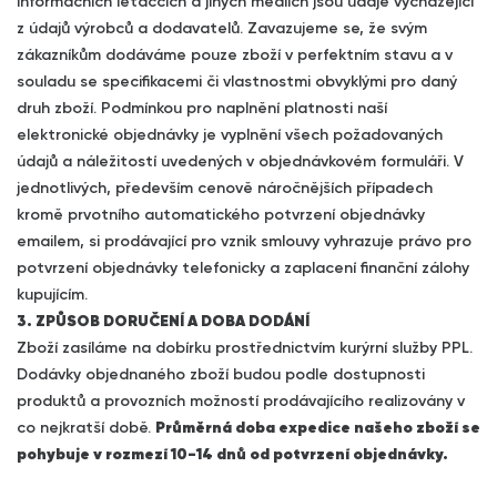
informačních letáčcích a jiných médiích jsou údaje vycházející
z údajů výrobců a dodavatelů. Zavazujeme se, že svým
zákazníkům dodáváme pouze zboží v perfektním stavu a v
souladu se specifikacemi či vlastnostmi obvyklými pro daný
druh zboží. Podmínkou pro naplnění platnosti naší
elektronické objednávky je vyplnění všech požadovaných
údajů a náležitostí uvedených v objednávkovém formuláři. V
jednotlivých, především cenově náročnějších případech
kromě prvotního automatického potvrzení objednávky
emailem, si prodávající pro vznik smlouvy vyhrazuje právo pro
potvrzení objednávky telefonicky a zaplacení finanční zálohy
kupujícím.
3. ZPŮSOB DORUČENÍ A DOBA DODÁNÍ
Zboží zasíláme na dobírku prostřednictvím kurýrní služby PPL.
Dodávky objednaného zboží budou podle dostupnosti
produktů a provozních možností prodávajícího realizovány v
co nejkratší době.
Průměrná doba expedice našeho zboží se
pohybuje v rozmezí 10-14 dnů od potvrzení objednávky.