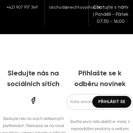
Chatujte s námi
+421 907 917 349
obchod@nechtovyshop.sk
| Pondělí - Pátek
07:30 - 16:00
Sledujte nás na
Přihlašte se k
sociálních sítích
odběru novinek
Sledujte nás na svých oblíbených
Buďte první, kdo obdrží e-maily s
platformách. Podívejte se na nové
nejnovějšími produkty a velkými