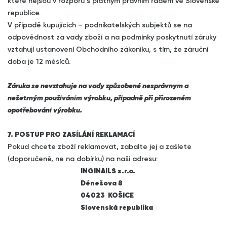
které nejsou v rozporu s platným právním řádem ve Slovenské
republice.
V případě kupujících – podnikatelských subjektů se na
odpovědnost za vady zboží a na podmínky poskytnutí záruky
vztahují ustanovení Obchodního zákoníku, s tím, že záruční
doba je 12 měsíců.
Záruka se nevztahuje na vady způsobené nesprávnym a
nešetrným používáním výrobku, případně při přirozeném
opotřebování výrobku.
7. POSTUP PRO ZASÍLÁNÍ REKLAMACÍ
Pokud chcete zboží reklamovat, zabalte jej a zašlete
(doporučeně, ne na dobírku) na naši adresu:
INGINAILS s.r.o.
Dénešova 8
04023 KOŠICE
Slovenská republika