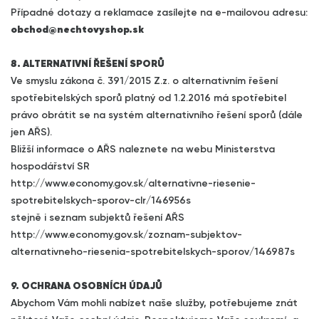
Případné dotazy a reklamace zasílejte na e-mailovou adresu:
obchod@nechtovyshop.sk
8. ALTERNATIVNÍ ŘEŠENÍ SPORŮ
Ve smyslu zákona č. 391/2015 Z.z. o alternativním řešení
spotřebitelských sporů platný od 1.2.2016 má spotřebitel
právo obrátit se na systém alternativního řešení sporů (dále
jen AŘS).
Bližší informace o AŘS naleznete na webu Ministerstva
hospodářství SR
http://www.economy.gov.sk/alternativne-riesenie-
spotrebitelskych-sporov-clr/146956s
stejně i seznam subjektů řešení AŘS
http://www.economy.gov.sk/zoznam-subjektov-
alternativneho-riesenia-spotrebitelskych-sporov/146987s
9. OCHRANA OSOBNÍCH ÚDAJŮ
Abychom Vám mohli nabízet naše služby, potřebujeme znát