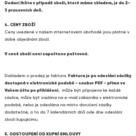
Dodací lhůta v případě zboží, které máme skladem, je do 2-
3 pracovních dnů.
4. CENY ZBOŽÍ
Ceny uvedené v našem internetovém obchodě jsou platné v
době objednání zboží.
V ceně zboží není započteno poštovné.
Dokladem o prodeji je faktura.
Faktura je po odeslání zásilky
dostupná v elektronické podobě - soubor PDF - přímo ve
Vašem účtu po přihlášení
, může být připojena ke každé
zásilce, může být zaslána na e-mail zákazníka v elektronické
podobě, nebo je odeslána na místo doručení zásilky
dodatečně, a to do 7 kalendárních dnů ode dne odeslání
zboží kupujícímu.
5. ODSTOUPENÍ OD KUPNÍ SMLOUVY