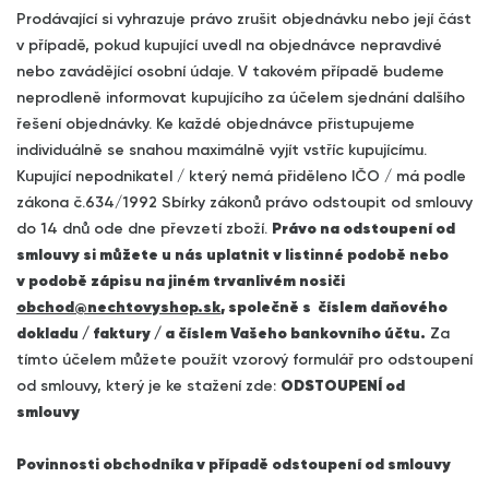
Prodávající si vyhrazuje právo zrušit objednávku nebo její část
v případě, pokud kupující uvedl na objednávce nepravdivé
nebo zavádějící osobní údaje. V takovém případě budeme
neprodleně informovat kupujícího za účelem sjednání dalšího
řešení objednávky. Ke každé objednávce přistupujeme
individuálně se snahou maximálně vyjít vstříc kupujícímu.
Kupující nepodnikatel / který nemá přiděleno IČO / má podle
zákona č.634/1992 Sbírky zákonů právo odstoupit od smlouvy
do 14 dnů ode dne převzetí zboží.
Právo na odstoupení od
smlouvy si můžete u nás uplatnit v listinné podobě nebo
v podobě zápisu na jiném trvanlivém nosiči
obchod@nechtovyshop.sk
, společně s číslem daňového
dokladu / faktury / a číslem Vašeho bankovního účtu.
Za
tímto účelem můžete použít vzorový formulář pro odstoupení
od smlouvy, který je ke stažení zde:
ODSTOUPENÍ od
smlouvy
Povinnosti obchodníka v případě odstoupení od smlouvy