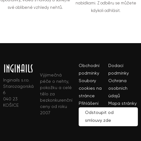
upoutávky, videa s návody a sdílejte
nabídkami. Z odběru se můžete
své oblíbené vzhledy nehtů.
kdykoli odhlásit.
Obchodní
Dodací
podmínky
podmínky
Výjimečná
Inginails s.r.o.
Soubory
Ochrana
péče o nehty,
Starozagorská
pokožku a celé
cookies na
osobních
6
tělo za
stránce
údajů
040 23
bezkonkurenční
Přihlášení
Mapa stránky
KOŠICE
ceny od roku
Odstoupit od
2007
smlouvy zde