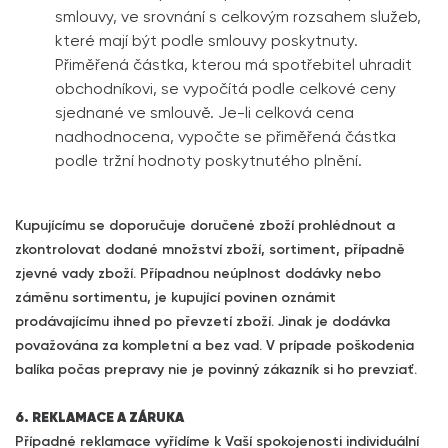
smlouvy, ve srovnání s celkovým rozsahem služeb,
které mají být podle smlouvy poskytnuty.
Přiměřená částka, kterou má spotřebitel uhradit
obchodníkovi, se vypočítá podle celkové ceny
sjednané ve smlouvě. Je-li celková cena
nadhodnocena, vypočte se přiměřená částka
podle tržní hodnoty poskytnutého plnění.
Kupujícímu se doporučuje doručené zboží prohlédnout a
zkontrolovat dodané množství zboží, sortiment, případně
zjevné vady zboží. Případnou neúplnost dodávky nebo
záměnu sortimentu, je kupující povinen oznámit
prodávajícímu ihned po převzetí zboží. Jinak je dodávka
považována za kompletní a bez vad. V prípade poškodenia
balíka počas prepravy nie je povinný zákazník si ho prevziať.
6. REKLAMACE A ZÁRUKA
Případné reklamace vyřídíme k Vaší spokojenosti individuální