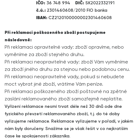
IČO:
36 748 994
DIČ:
SK2022332191
č.ú.:
2301460608/2010 FIO banka
IBAN:
CZ2120100000002301460608
Při reklamaci poškozeného zboží postupujeme
následovně:
Při reklamaci opravitelné vady: zboží opravíme, nebo
vyměníme za zboží stejného druhu.
Při reklamaci neopravitelné vady: zboží Vám vyměníme
za zboží jiného druhu za stejnou nebo podobnou cenu.
Při reklamaci neopravitelné vady, pokud si nebudete
moct vybrat jiné zboží, vrátíme Vám peníze.
Při reklamaci poškozeného zboží poštovné na zpětné
zaslání reklamovaného zboží samozřejmě neplatíte.
Vyřízení reklamace nesmí trvat déle než 30 dnů ode dne
fyzického převzetí reklamovaného zboží, t.j. do té doby
vyřizujeme reklamace. Reklamace vyřizujeme v pořadí, v jakém
nám byly doručeny. Snažíme se je však řešit v co nejkratším
čase ke spokojenosti zákazníka.