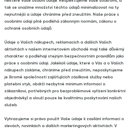
některé Vaše osobní údaje. Respektujeme Vaše soukromí, a
tak se snažíme množství těchto údajů minimalizovat na ty
nejnutnější a údaje chráníme před zneužitím. Naše práce s
osobními údaji plně podléhá zákonným normám, zákonu o
ochraně osobních údajů.
Údaje o Vašich nákupech, reklamacích a dalších Vašich
aktivitách v našem internetovém obchodě mají také důvěrný
charakter a podléhají stejným bezpečnostním pravidlům jako
práce s osobními údaji. Jakékoli údaje, které o Vás a o Vašich
nákupech získáme, chráníme před zneužitím, neposkytujeme
je (kromě společností zajišťujících zásilkové služby nebo
platební styk, obdrží nezbytné minimum informací o
zákazníkovi, potřebných pro bezproblémové vyřízení konkrétní
objednávky) a slouží pouze ke kvalitnímu poskytování našich
služeb.
Vyhrazujeme si právo použít Vaše údaje k zasílání informací o
slevách, novinkách a dalších marketingových aktivitách. V