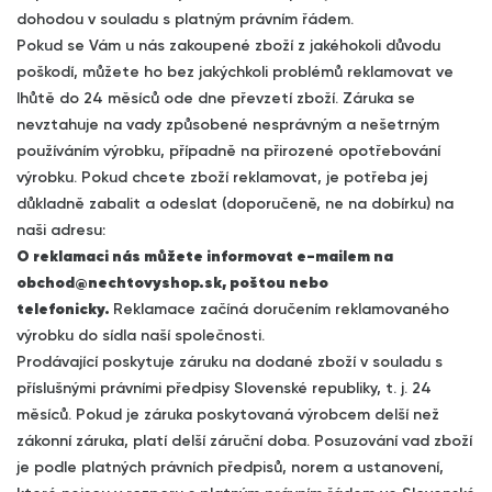
dohodou v souladu s platným právním řádem.
Pokud se Vám u nás zakoupené zboží z jakéhokoli důvodu
poškodí, můžete ho bez jakýchkoli problémů reklamovat ve
lhůtě do 24 měsíců ode dne převzetí zboží. Záruka se
nevztahuje na vady způsobené nesprávným a nešetrným
používáním výrobku, případně na přirozené opotřebování
výrobku. Pokud chcete zboží reklamovat, je potřeba jej
důkladně zabalit a odeslat (doporučeně, ne na dobírku) na
naši adresu:
O reklamaci nás můžete informovat e-mailem na
obchod@nechtovyshop.sk
, poštou nebo
telefonicky.
Reklamace začíná doručením reklamovaného
výrobku do sídla naší společnosti.
Prodávající poskytuje záruku na dodané zboží v souladu s
příslušnými právními předpisy Slovenské republiky, t. j. 24
měsíců. Pokud je záruka poskytovaná výrobcem delší než
zákonní záruka, platí delší záruční doba. Posuzování vad zboží
je podle platných právních předpisů, norem a ustanovení,