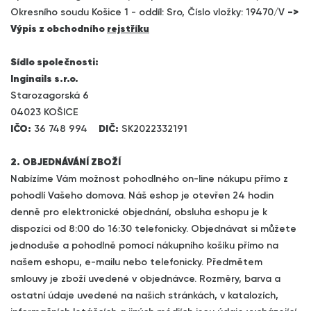
Okresního soudu Košice 1 - oddíl: Sro, Číslo vložky: 19470/V
->
Výpis z obchodního
rejstříku
Sídlo společnosti:
Inginails s.r.o.
Starozagorská 6
04023 KOŠICE
IČO:
36 748 994
DIČ:
SK2022332191
2. OBJEDNÁVÁNÍ ZBOŽÍ
Nabízíme Vám možnost pohodlného on-line nákupu přímo z
pohodlí Vašeho domova. Náš eshop je otevřen 24 hodin
denně pro elektronické objednání, obsluha eshopu je k
dispozíci od 8:00 do 16:30 telefonicky. Objednávat si můžete
jednoduše a pohodlně pomocí nákupního košíku přímo na
našem eshopu, e-mailu nebo telefonicky. Předmětem
smlouvy je zboží uvedené v objednávce. Rozměry, barva a
ostatní údaje uvedené na našich stránkách, v katalozích,