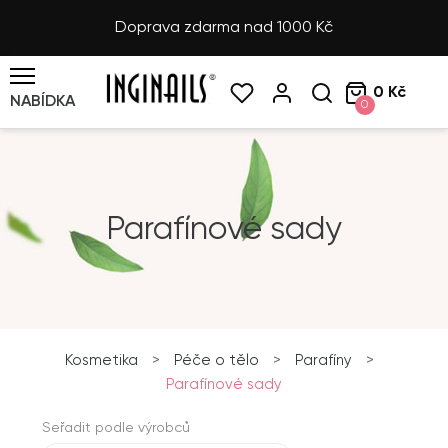
Doprava zdarma nad 1000 Kč
0 Kč
NABÍDKA
0
Parafínové sady
Kosmetika
>
Péče o tělo
>
Parafíny
>
Parafínové sady
Seřadit podle výrobců