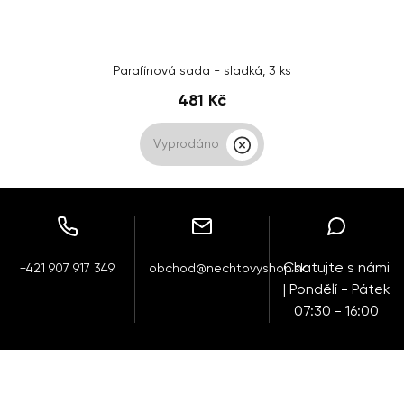
Parafínová sada - sladká, 3 ks
481 Kč
Vyprodáno
Chatujte s námi
+421 907 917 349
obchod@nechtovyshop.sk
| Pondělí - Pátek
07:30 - 16:00