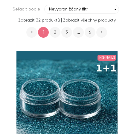
Seřadit podle
Nevybrán žádný filtr
|
Zobrazit 32 produktů
Zobrazit všechny produkty
«
1
...
2
3
6
»
INGINAILS