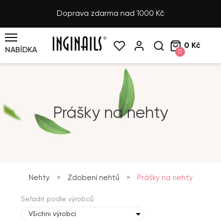
Doprava zdarma nad 1000 Kč
0 Kč
NABÍDKA
0
Prášky na nehty
Nehty
>
Zdobení nehtů
>
Prášky na nehty
Seřadit podle výrobců
Všichni výrobci