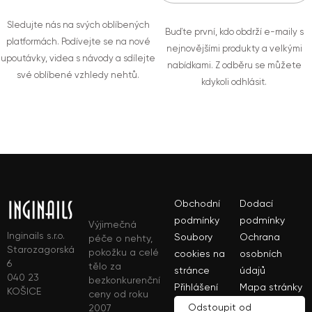
Sledujte nás na svých oblíbených
Buďte první, kdo obdrží e-maily s
platformách. Podívejte se na nové
nejnovějšími produkty a velkými
upoutávky, videa s návody a sdílejte
nabídkami. Z odběru se můžete
své oblíbené vzhledy nehtů.
kdykoli odhlásit.
Obchodní
Dodací
podmínky
podmínky
Výjimečná
Inginails s.r.o.
Soubory
Ochrana
péče o nehty,
Starozagorská
pokožku a celé
cookies na
osobních
6
tělo za
stránce
údajů
040 23
bezkonkurenční
Přihlášení
Mapa stránky
KOŠICE
ceny od roku
Odstoupit od
2007