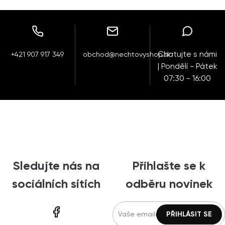
Chatujte s námi
+421 907 917 349
obchod@nechtovyshop.sk
| Pondělí - Pátek
07:30 - 16:00
Sledujte nás na
Přihlašte se k
sociálních sítích
odběru novinek