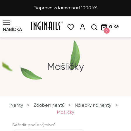
Doprava zdarma nad 1000 Kč
0 Kč
NABÍDKA
0
Mašličky
Nehty
>
Zdobení nehtů
>
Nálepky na nehty
>
Mašličky
Seřadit podle výrobců