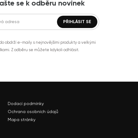
lašte se k odběru novinek
do obdrží e-maily s nejnovějšími produkty a velkými
kami. Z odběru se můžete kdykoli odhlásit.
Dodací podmínky
Ochrana osobních údajů
Mapa stránky