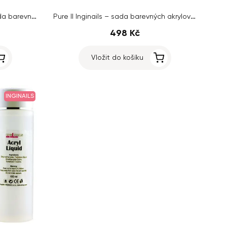
Sada Blue glitter Inginails - Sada barevných akrylových prášků
Pure II Inginails – sada barevných akrylových prášků
498 Kč
Vložit do košíku
INGINAILS