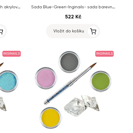
Pure I Inginails – sada barevných akrylových prášků
Sada Blue-Green-Inginails- sada barevných akrylových prášků
522 Kč
Vložit do košíku
INGINAILS
INGINAILS