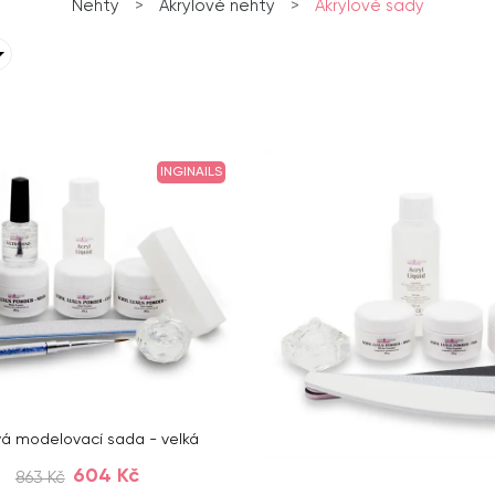
Nehty
>
Akrylové nehty
>
Akrylové sady
INGINAILS
vá modelovací sada - velká
604 Kč
863 Kč