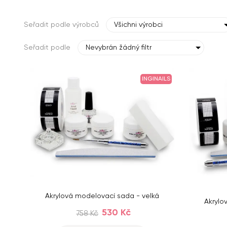
Seřadit podle výrobců
Všichni výrobci
Seřadit podle
Nevybrán žádný filtr
INGINAILS
Akrylová modelovací sada - velká
Akrylo
530 Kč
758 Kč