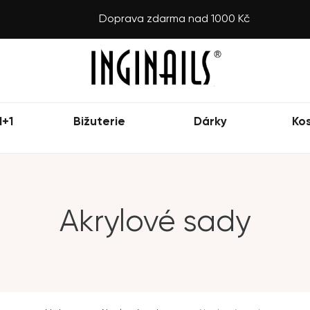
Doprava zdarma nad 1000 Kč
1+1
Bižuterie
Dárky
Ko
Akrylové sady