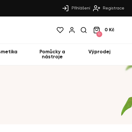
Přihlášení
Registrace
0 Kč
0
smetika
Pomůcky a
Výprodej
nástroje