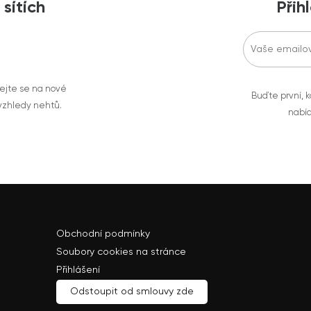
 sítích
Přih
vejte se na nové
Buďte první, k
 vzhledy nehtů.
nabíd
Obchodní podmínky
Soubory cookies na stránce
Přihlášení
Odstoupit od smlouvy zde