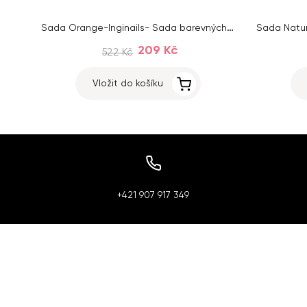
Sada Orange-Inginails- Sada barevných akrylových prášků
209 Kč
522 Kč
Vložit do košíku
+421 907 917 349