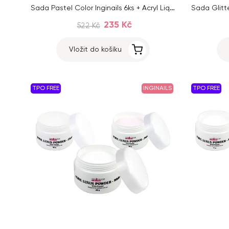
Sada Pastel Color Inginails 6ks + Acryl Liquid 100ml ZDARMA
235 Kč
522 Kč
Vložit do košíku
TPO FREE
INGINAILS
TPO FREE