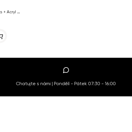
Sada Glitter Color II. Inginails 6ks + Acryl Liquid 100ml ZDARMA
Chatujte s námi | Pondělí - Pátek 07:30 - 16:00