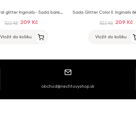
Sada Natural glitter Inginails- Sada barevných akrylových prášků
209 Kč
209 Kč
522 Kč
522 Kč
Vložit do košíku
Vložit do košíku
obchod@nechtovyshop.sk