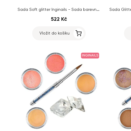
Sada Soft glitter Inginails - Sada barevných akrylových prášků
522 Kč
Vložit do košíku
INGINAILS