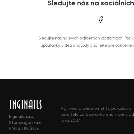
Sledujte nás na sociálních
Sledujte nás na svých oblíbených platformách. Podí
upoutávky, videa s návody a sdílejte své oblíbené
Výjimečná péče o nehty, pokožku a
celé tělo za bezkonkurenční ceny od
Inginails s.r.o.
roku 2007
Starozagorská 6
040 23 KOŠICE