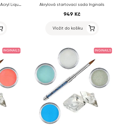
Sada Base Color Inginails 6ks + Acryl Liquid 100ml ZDARMA
Akrylová startovací sada Inginails
949 Kč
Vložit do košíku
INGINAILS
INGINAILS