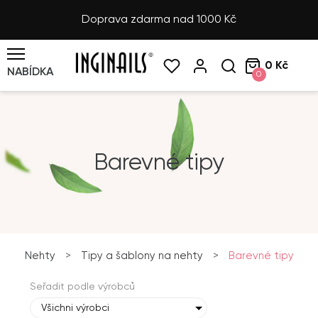
Doprava zdarma nad 1000 Kč
0 Kč
NABÍDKA
0
Barevné tipy
Nehty
>
Tipy a šablony na nehty
>
Barevné tipy
Seřadit podle výrobců
Všichni výrobci