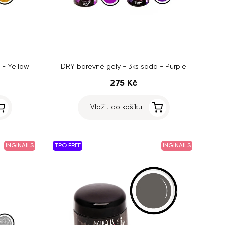
 - Yellow
DRY barevné gely - 3ks sada - Purple
275 Kč
Vložit do košíku
INGINAILS
TPO FREE
INGINAILS