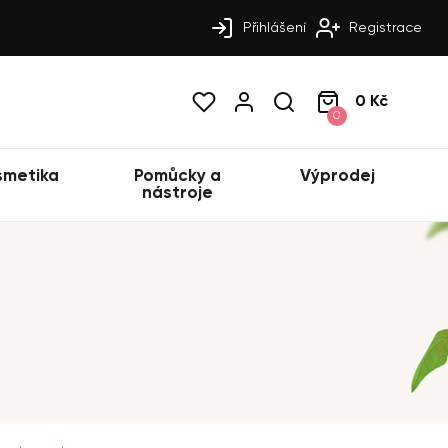
Přihlášení
Registrace
0 Kč
0
smetika
Pomůcky a
Výprodej
nástroje