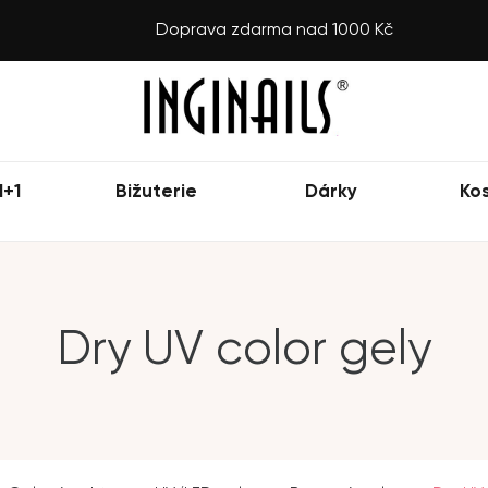
Doprava zdarma nad 1000 Kč
1+1
Bižuterie
Dárky
Ko
Dry UV color gely