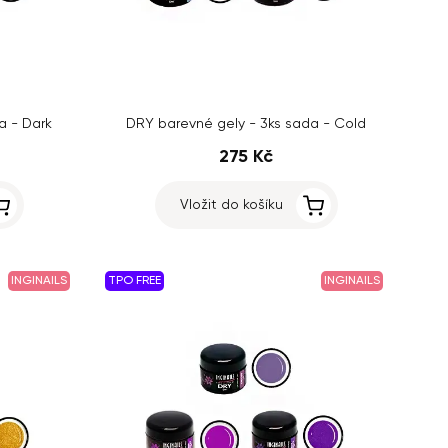
a - Dark
DRY barevné gely - 3ks sada - Cold
275 Kč
Vložit do košíku
INGINAILS
TPO FREE
INGINAILS