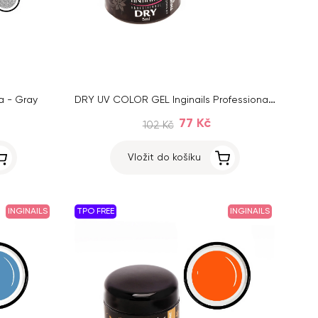
DRY UV COLOR GEL Inginails Professional – Thunder Sky 79, 5 ml
a - Gray
77 Kč
102 Kč
Vložit do košíku
INGINAILS
TPO FREE
INGINAILS