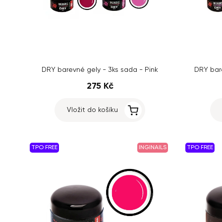
DRY barevné gely - 3ks sada - Pink
DRY bar
275 Kč
Vložit do košíku
TPO FREE
INGINAILS
TPO FREE