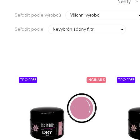
Nehty
>
Seřadit podle výrobců
Všichni výrobci
Seřadit podle
Nevybrán žádný filtr
TPO FREE
INGINAILS
TPO FREE