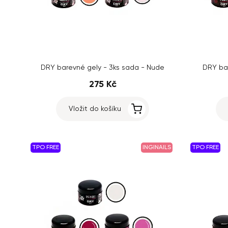
DRY barevné gely - 3ks sada - Nude
DRY bar
275 Kč
Vložit do košíku
TPO FREE
INGINAILS
TPO FREE