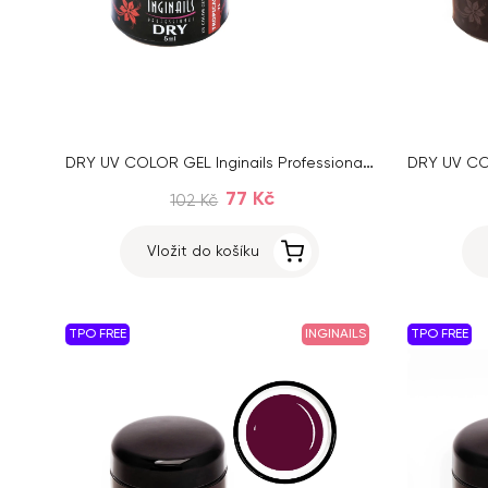
DRY UV COLOR GEL Inginails Professional - Tropicana 71, 5 g
77 Kč
102 Kč
Vložit do košíku
TPO FREE
INGINAILS
TPO FREE