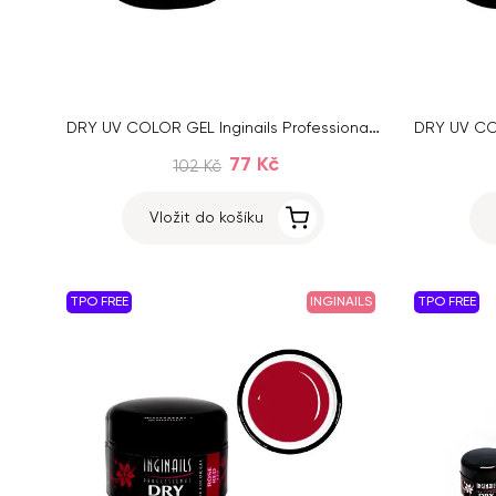
DRY UV COLOR GEL Inginails Professional – Champagne Pink 114, 5ml
77 Kč
102 Kč
Vložit do košíku
TPO FREE
INGINAILS
TPO FREE