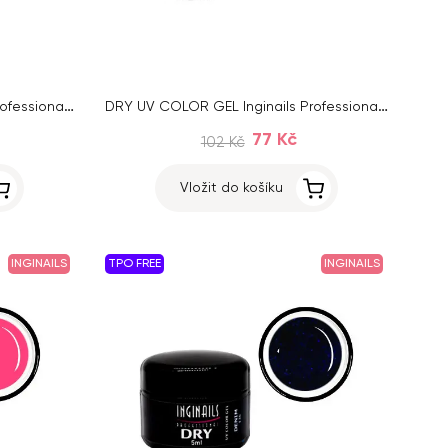
DRY UV COLOR GEL Inginails Professional – Pine 133, 5ml
DRY UV COLOR GEL Inginails Professional – Pale Pink 115, 5ml
77 Kč
102 Kč
Vložit do košíku
INGINAILS
TPO FREE
INGINAILS