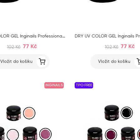
DRY UV COLOR GEL Inginails Professional – Mauve 120, 5ml
77 Kč
77 Kč
102 Kč
102 Kč
Vložit do košíku
Vložit do košíku
INGINAILS
TPO FREE