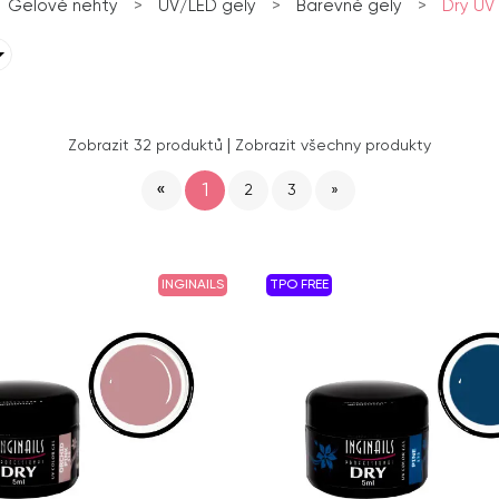
Gelové nehty
>
UV/LED gely
>
Barevné gely
>
Dry UV 
|
Zobrazit 32 produktů
Zobrazit všechny produkty
«
1
2
3
»
INGINAILS
TPO FREE