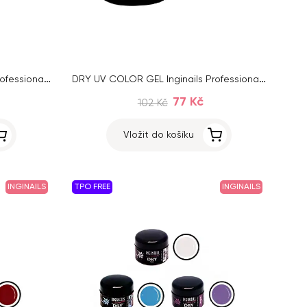
DRY UV COLOR GEL Inginails Professional – Hot Pink 127, 5ml
DRY UV COLOR GEL Inginails Professional – Denim 136, 5ml
77 Kč
102 Kč
Vložit do košíku
INGINAILS
TPO FREE
INGINAILS