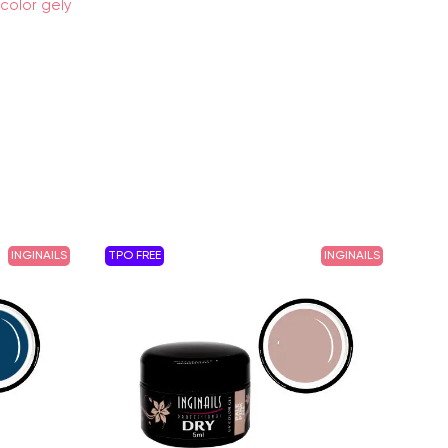
color gely
INGINAILS
TPO FREE
INGINAILS