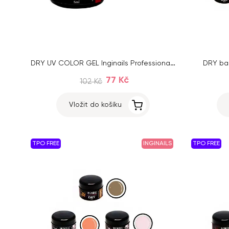
DRY UV COLOR GEL Inginails Professional – Rose Red 125, 5ml
DRY bar
77 Kč
102 Kč
Vložit do košíku
TPO FREE
INGINAILS
TPO FREE