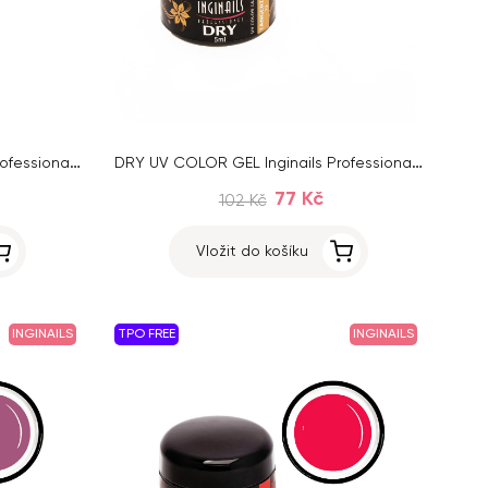
DRY UV COLOR GEL Inginails Professional – Olympic Blue 78, 5 ml
DRY UV COLOR GEL Inginails Professional – Tangerine 73, 5 ml
77 Kč
102 Kč
Vložit do košíku
INGINAILS
TPO FREE
INGINAILS