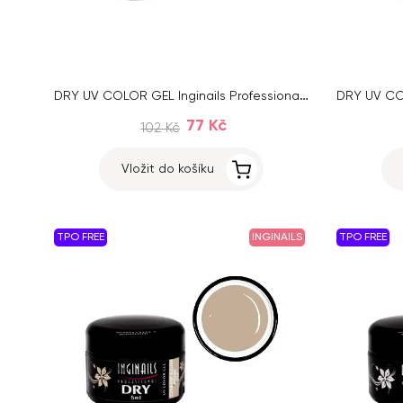
DRY UV COLOR GEL Inginails Professional – Light Pink 117, 5ml
77 Kč
102 Kč
Vložit do košíku
TPO FREE
INGINAILS
TPO FREE