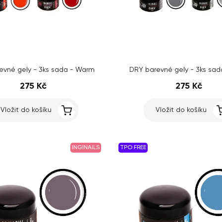
evné gely - 3ks sada - Warm
DRY barevné gely - 3ks sad
275 Kč
275 Kč
Vložit do košíku
Vložit do košíku
INGINAILS
TPO FREE