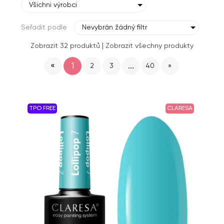
Všichni výrobci
Seřadit podle
Nevybrán žádný filtr
|
Zobrazit 32 produktů
Zobrazit všechny produkty
«
1
...
2
3
40
»
TPO FREE
CLARESA