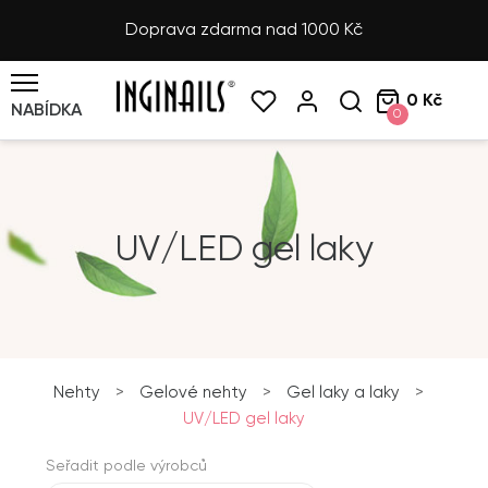
Doprava zdarma nad 1000 Kč
0 Kč
NABÍDKA
0
UV/LED gel laky
Nehty
>
Gelové nehty
>
Gel laky a laky
>
UV/LED gel laky
Seřadit podle výrobců