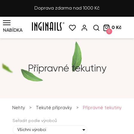
Doprava zdarma nad 1000 Kč
0 Kč
NABÍDKA
0
Přípravné tekutiny
Nehty
>
Tekuté přípravky
>
Přípravné tekutiny
Seřadit podle výrobců
Všichni výrobci