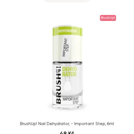
BrushUp!
BrushUp! Nail Dehydrator, - Important Step, 6ml
49 Kč