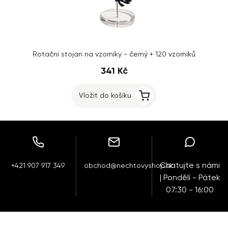
Rotační stojan na vzorníky - černý + 120 vzorníků
341 Kč
Vložit do košíku
Chatujte s námi
+421 907 917 349
obchod@nechtovyshop.sk
| Pondělí - Pátek
07:30 - 16:00