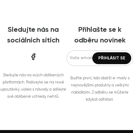
Sledujte nás na
Přihlašte se k
sociálních sítích
odběru novinek
Sledujte nás na svých oblíbených
Buďte první, kdo obdrží e-maily s
platformách. Podívejte se na nové
nejnovějšími produkty a velkými
upoutávky, videa s návody a sdílejte
nabídkami. Z odběru se můžete
své oblíbené vzhledy nehtů.
kdykoli odhlásit.