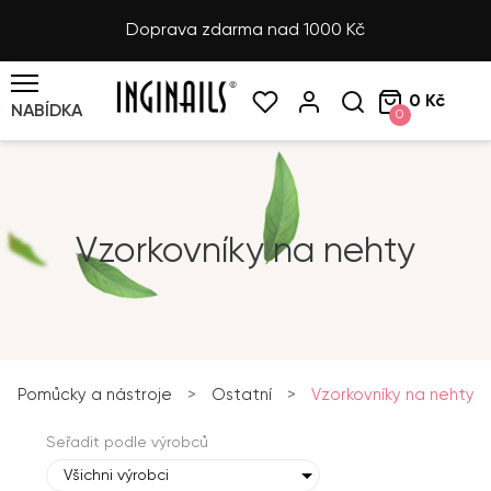
Doprava zdarma nad 1000 Kč
0 Kč
NABÍDKA
0
Vzorkovníky na nehty
Pomůcky a nástroje
>
Ostatní
>
Vzorkovníky na nehty
Seřadit podle výrobců
Všichni výrobci