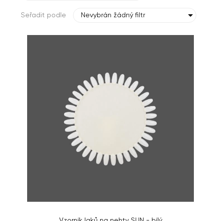
Seřadit podle
Nevybrán žádný filtr
Vzorník laků na nehty SUN - bílý