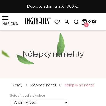
Doprava zdarma nad 1000 Kč
0 Kč
NABÍDKA
0
Nálepky na nehty
Nehty
>
Zdobení nehtů
>
Nálepky na nehty
Seřadit podle výrobců
Všichni výrobci