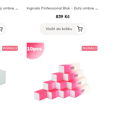
Inginails Professional Blok - žlutý ombre, 120/120 - 4stranný
Inginails Professional Blok - žlutý ombre, 120/120 - 4stranný
839 Kč
Vložit do košíku
INGINAILS
INGINAILS