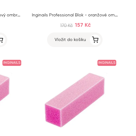
Inginails Professional Blok - růžový ombre, 120/120 - 4stranný
Inginails Professional Blok - oranžové ombre, 120/120 - 4stranný
157 Kč
170 Kč
Vložit do košíku
INGINAILS
INGINAILS