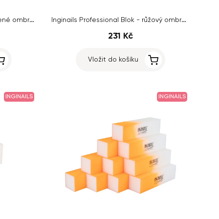
Inginails Professional Blok - zelené ombre, 120/120 - 4stranný
Inginails Professional Blok - růžový ombre, 120/120 - 4stranný
231 Kč
Vložit do košíku
INGINAILS
INGINAILS