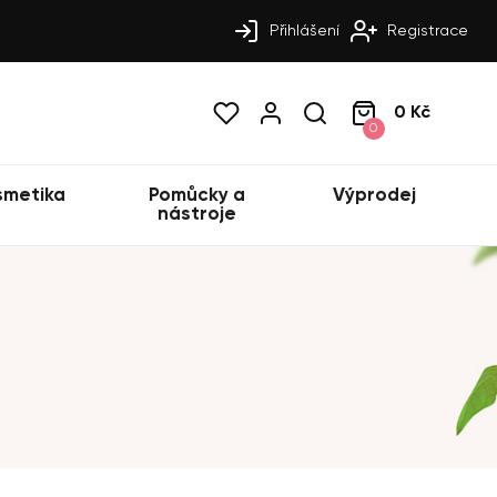
Přihlášení
Registrace
0 Kč
0
smetika
Pomůcky a
Výprodej
nástroje