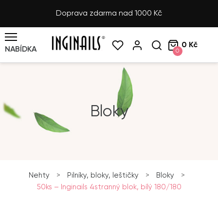
Doprava zdarma nad 1000 Kč
0 Kč
NABÍDKA
0
Bloky
Nehty
>
Pilníky, bloky, leštičky
>
Bloky
>
50ks – Inginails 4stranný blok, bílý 180/180