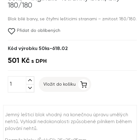
180/180
Blok bílé barvy, se čtyřmi lešticími stranami – zrnitost 180/180.
Přidat do oblíbených
Kód výrobku 50ks-618.02
501 Kč
s DPH
expand_less
Vložit do košíku
expand_more
Jemný lešticí blok vhodný na konečnou úpravu umělých
nehtů. Vyhladí nedokonalosti způsobené pilníkem během
pilování nehtů.