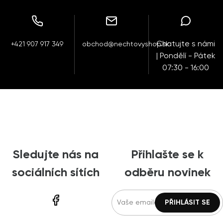
Chatujte s námi
+421 907 917 349
obchod@nechtovyshop.sk
| Pondělí - Pátek
07:30 - 16:00
Sledujte nás na
Přihlašte se k
sociálních sítích
odběru novinek