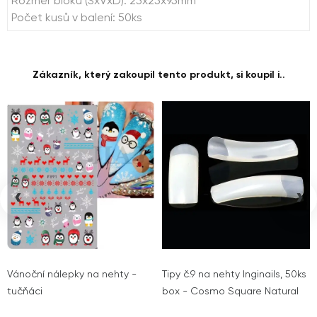
Rozměr bloku (ŠxVxD): 25x25x95mm
Počet kusů v balení: 50ks
Zákazník, který zakoupil tento produkt, si koupil i..
‹
›
Vánoční nálepky na nehty -
Tipy č.9 na nehty Inginails, 50ks
tučňáci
box - Cosmo Square Natural