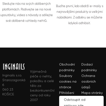
Sledujte nás na svých oblíbených
Buďte první, kdo obdrží e-maily s
platformách. Podívejte se na nové
nejnovějšími produkty a velkými
upoutávky, videa s návody a sdílejte
nabídkami. Z odběru se můžete
své oblíbené vzhledy nehtů.
kdykoli odhlásit.
Obchodní
Dodací
podmínky
podmínky
Výjimečná
Inginails s.r.o.
Soubory
Ochrana
péče o nehty,
Starozagorská
pokožku a celé
cookies na
osobních
6
tělo za
stránce
údajů
040 23
bezkonkurenční
Přihlášení
Mapa stránky
KOŠICE
ceny od roku
Odstoupit od
2007
smlouvy zde