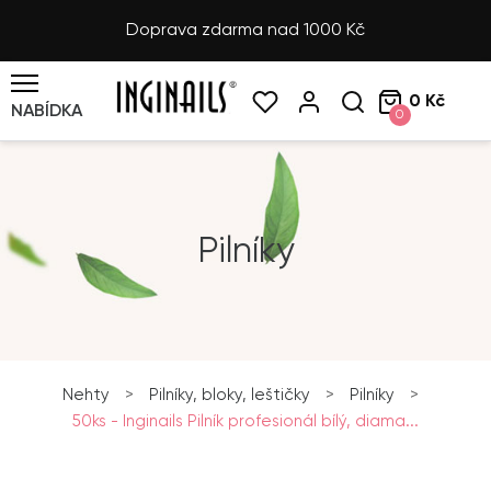
Doprava zdarma nad 1000 Kč
0 Kč
NABÍDKA
0
Pilníky
Nehty
>
Pilníky, bloky, leštičky
>
Pilníky
>
50ks - Inginails Pilník profesionál bílý, diama...