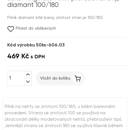
diamant 100/180
Pilník diamant bílé barvy, zrnitost stran je 100/180.
Přidat do oblíbených
Kód výrobku 50ks-606.03
469 Kč
s DPH
expand_less
Vložit do košíku
expand_more
Pilník na nehty se zrnitostí 100/180, v bílém barevném
provedení. Strana se zrnitostí 100 se používá na
zkracování délky modelovaných nehtů, přebroušení tipů.
Jemnější strana se zrnitostí 180 se využívá hlavně během