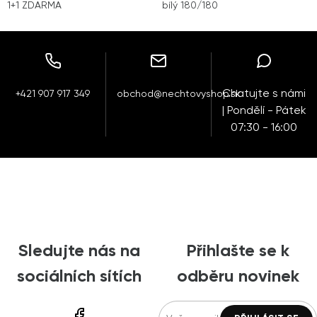
1+1 ZDARMA
bílý 180/180
Chatujte s námi
+421 907 917 349
obchod@nechtovyshop.sk
| Pondělí - Pátek
07:30 - 16:00
Sledujte nás na
Přihlašte se k
sociálních sítích
odběru novinek