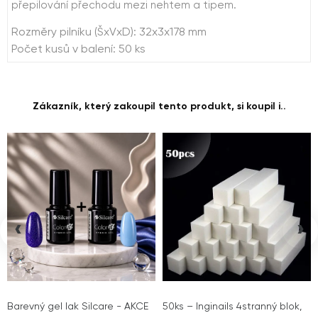
přepilování přechodu mezi nehtem a tipem.
Rozměry pilníku (ŠxVxD): 32x3x178 mm
Počet kusů v balení: 50 ks
Zákazník, který zakoupil tento produkt, si koupil i..
‹
›
Barevný gel lak Silcare - AKCE
50ks – Inginails 4stranný blok,