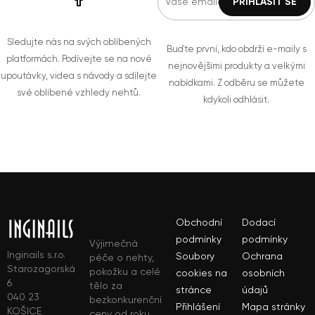
Sledujte nás na svých oblíbených
Buďte první, kdo obdrží e-maily s
platformách. Podívejte se na nové
nejnovějšími produkty a velkými
upoutávky, videa s návody a sdílejte
nabídkami. Z odběru se můžete
své oblíbené vzhledy nehtů.
kdykoli odhlásit.
Obchodní
Dodací
podmínky
podmínky
Výjimečná
Inginails s.r.o.
Soubory
Ochrana
péče o nehty,
Starozagorská
pokožku a celé
cookies na
osobních
6
tělo za
stránce
údajů
040 23
bezkonkurenční
Přihlášení
Mapa stránky
KOŠICE
ceny od roku