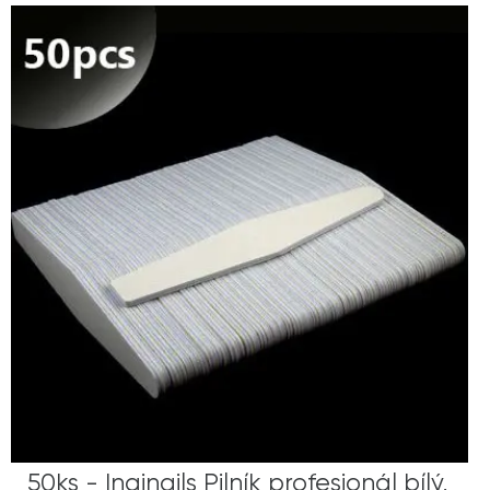
50ks - Inginails Pilník profesionál bílý,