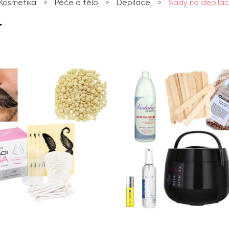
Kosmetika
>
Péče o tělo
>
Depilace
>
Sady na depilac