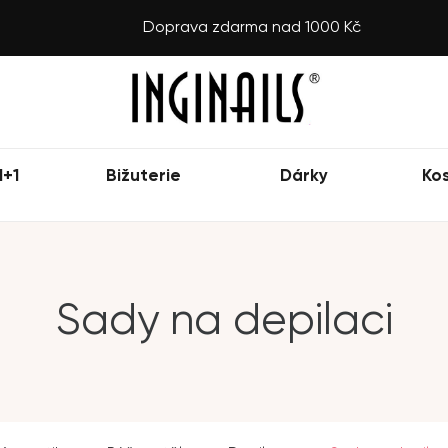
Doprava zdarma nad 1000 Kč
1+1
Bižuterie
Dárky
Ko
Sady na depilaci