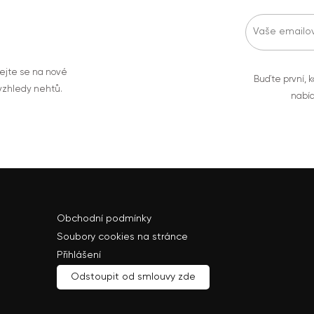
vejte se na nové
Buďte první, k
 vzhledy nehtů.
nabíd
Obchodní podmínky
Soubory cookies na stránce
Přihlášení
Odstoupit od smlouvy zde