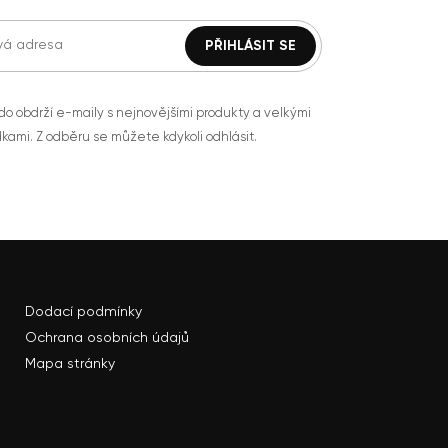
do obdrží e-maily s nejnovějšími produkty a velkými
kami. Z odběru se můžete kdykoli odhlásit.
Dodací podmínky
Ochrana osobních údajů
Mapa stránky