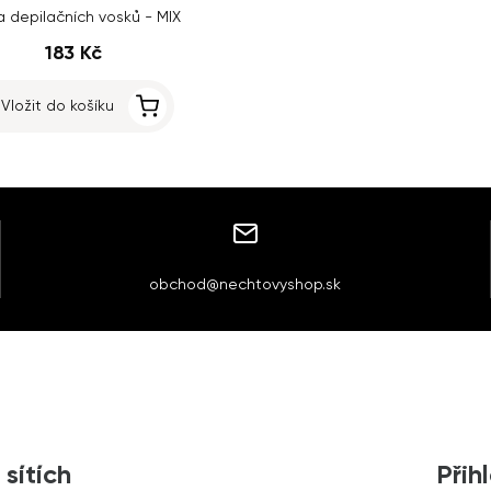
 depilačních vosků - MIX
183 Kč
Vložit do košíku
obchod@nechtovyshop.sk
 sítích
Přih