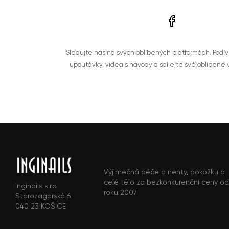
Sledujte nás na svých oblíbených platformách. Podí
upoutávky, videa s návody a sdílejte své oblíbené
Výjimečná péče o nehty, pokožku a
celé tělo za bezkonkurenční ceny od
Inginails s.r.o.
roku 2007
Starozagorská 6
040 23 KOŠICE