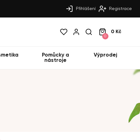
Přihlášení
Registrace
0 Kč
0
smetika
Pomůcky a
Výprodej
nástroje