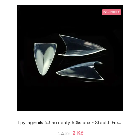
INGINAILS
Tipy Inginails č.3 na nehty, 50ks box - Stealth French Clear
2 Kč
24 Kč