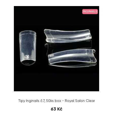
INGINAILS
Tipy Inginails č.7, 50ks box - Royal Salon Clear
63 Kč