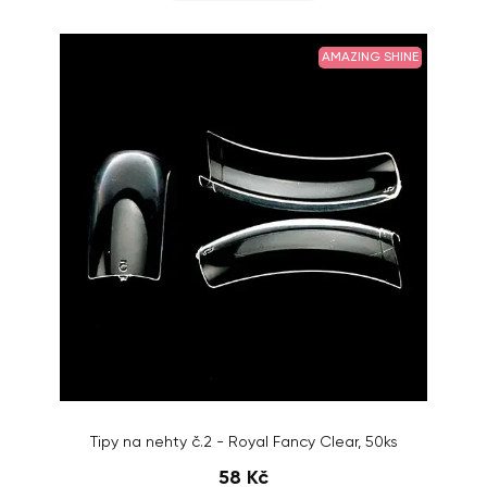
AMAZING SHINE
Tipy na nehty č.2 - Royal Fancy Clear, 50ks
58 Kč