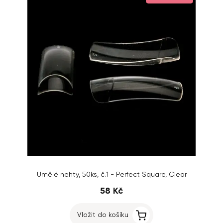
Umělé nehty, 50ks, č.1 - Perfect Square, Clear
58 Kč
Vložit do košíku