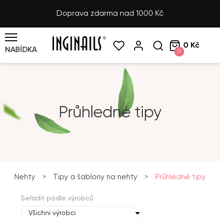
Doprava zdarma nad 1000 Kč
0 Kč
NABÍDKA
0
Průhledné tipy
Nehty
>
Tipy a šablony na nehty
>
Průhledné tipy
Seřadit podle výrobců
Všichni výrobci