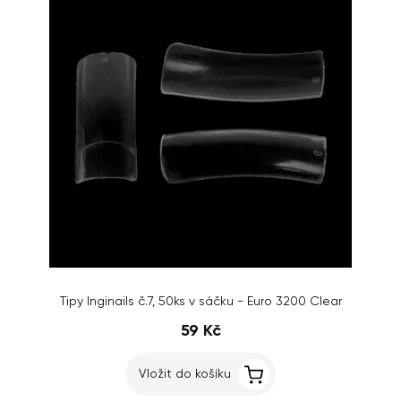
Tipy Inginails č.7, 50ks v sáčku - Euro 3200 Clear
59 Kč
Vložit do košíku