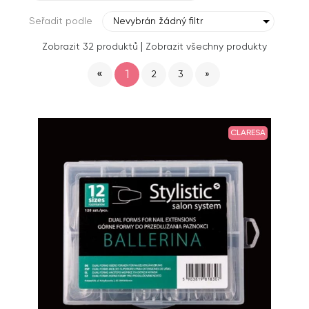
Seřadit podle
Nevybrán žádný filtr
|
Zobrazit 32 produktů
Zobrazit všechny produkty
«
1
2
3
»
CLARESA