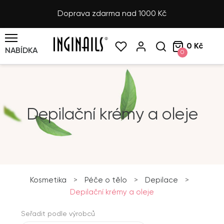
Doprava zdarma nad 1000 Kč
0 Kč
NABÍDKA
0
Depilační krémy a oleje
Kosmetika
>
Péče o tělo
>
Depilace
>
Depilační krémy a oleje
Seřadit podle výrobců