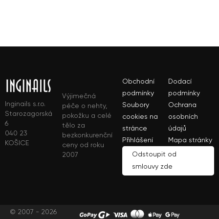
Obchodní
Dodací
podmínky
podmínky
Výjimečná
Inginails s.r.o.
Soubory
Ochrana
péče o nehty,
Starozagorská
pokožku a celé
cookies na
osobních
6
tělo za
stránce
údajů
040 23
bezkonkurenční
Přihlášení
Mapa stránky
KOŠICE
ceny od roku
Odstoupit od
2007
smlouvy zde
© 2007 - 2026