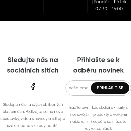
| Pondělí - Pátek
07:30 - 16:00
Sledujte nás na
Přihlašte se k
sociálních sítích
odběru novinek
Sledujte nás na svých oblíbených
Buďte první, kdo obdrží e-maily s
platformách. Podívejte se na nové
nejnovějšími produkty a velkými
upoutávky, videa s návody a sdílejte
nabídkami. Z odběru se můžete
své oblíbené vzhledy nehtů.
kdykoli odhlásit.