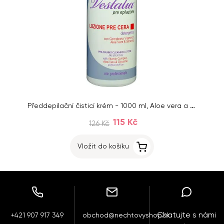
Předdepilační čisticí krém - 1000 ml, Aloe vera a vitamíny
115 Kč
126 Kč
Vložit do košíku
Chatujte s námi
+421 907 917 349
obchod@nechtovyshop.sk