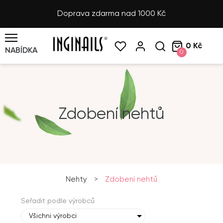
Doprava zdarma nad 1000 Kč
0 Kč
NABÍDKA
0
Zdobení nehtů
Nehty
>
Zdobení nehtů
Seřadit podle výrobců
Všichni výrobci