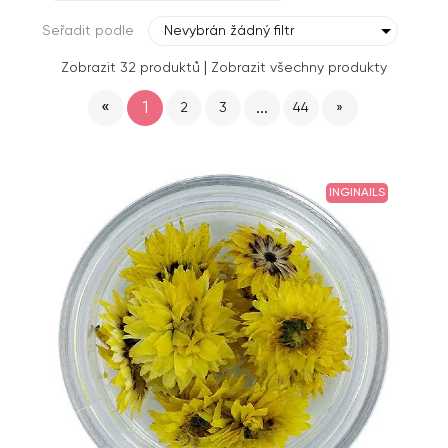
Seřadit podle
Nevybrán žádný filtr
|
Zobrazit 32 produktů
Zobrazit všechny produkty
«
1
...
2
3
44
»
INGINAILS