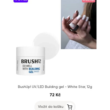
TPO FREE
BrushUp!
BushUp! UV/LED Building gel - White Star, 12g
72 Kč
Vložit do košíku