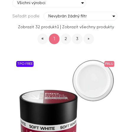
Všichni výrobci
Seřadit podle
Nevybrán žádný filtr
|
Zobrazit 32 produktů
Zobrazit všechny produkty
«
1
2
3
»
TPO FREE
PALU