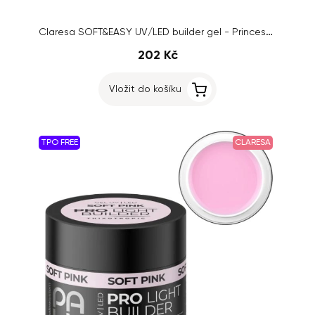
Claresa SOFT&EASY UV/LED builder gel - Princess Pink, 12g
202 Kč
Vložit do košíku
TPO FREE
CLARESA