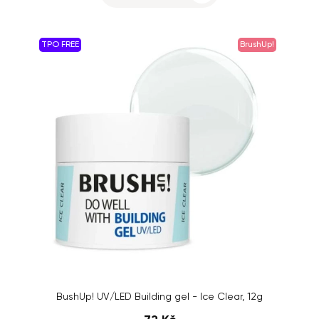
TPO FREE
BrushUp!
BushUp! UV/LED Building gel - Ice Clear, 12g