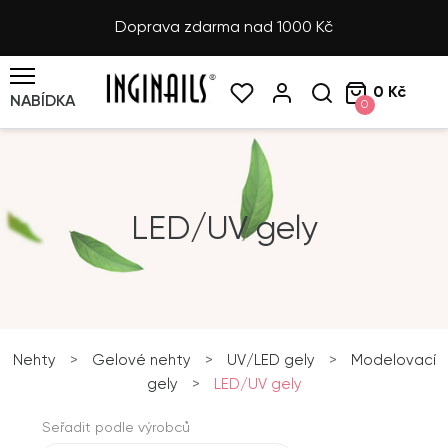
Doprava zdarma nad 1000 Kč
0 Kč
NABÍDKA
0
LED/UV gely
Nehty
>
Gelové nehty
>
UV/LED gely
>
Modelovací
gely
>
LED/UV gely
Seřadit podle výrobců