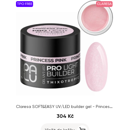
TPO FREE
CLARESA
Claresa SOFT&EASY UV/LED builder gel - Princess Pink, 45g
304 Kč