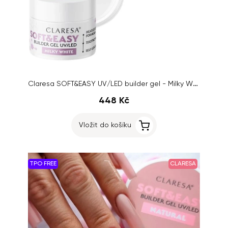
Claresa SOFT&EASY UV/LED builder gel - Milky White, 90g
448 Kč
Vložit do košíku
TPO FREE
CLARESA