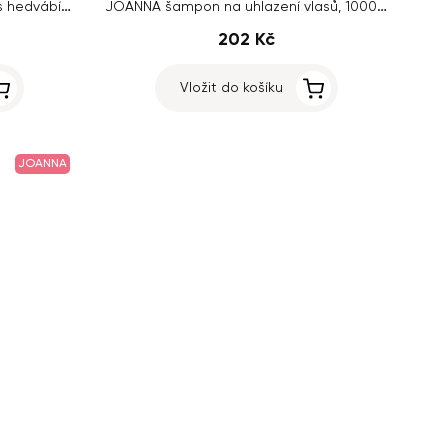
Sleek Line Violet Blond maska ​​s hedvábím 250ml
JOANNA šampon na uhlazení vlasů, 1000ml
202 Kč
Vložit do košíku
JOANNA