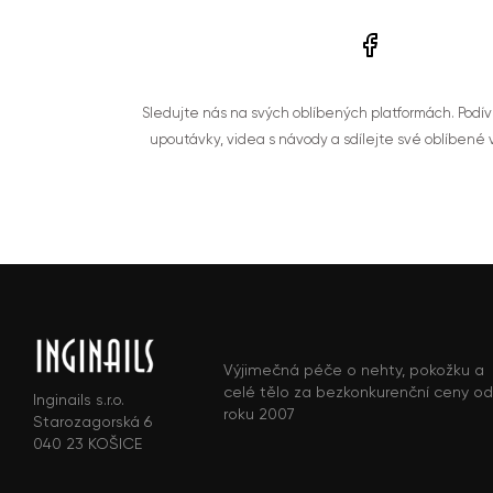
Sledujte nás na svých oblíbených platformách. Podí
upoutávky, videa s návody a sdílejte své oblíbené
Výjimečná péče o nehty, pokožku a
celé tělo za bezkonkurenční ceny od
Inginails s.r.o.
roku 2007
Starozagorská 6
040 23 KOŠICE