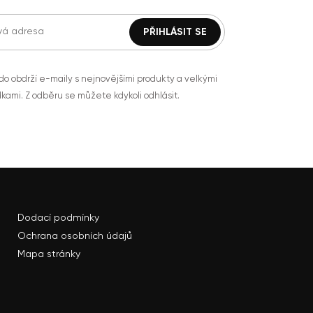
do obdrží e-maily s nejnovějšími produkty a velkými
kami. Z odběru se můžete kdykoli odhlásit.
Dodací podmínky
Ochrana osobních údajů
Mapa stránky