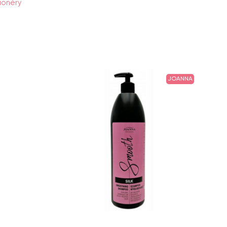
ionéry
JOANNA