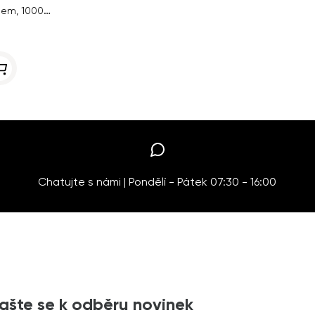
Obnovující kondicionér s keratinem, 1000 ml
Chatujte s námi | Pondělí - Pátek 07:30 - 16:00
lašte se k odběru novinek