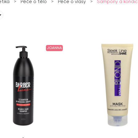
tika
>
Péče o tělo
>
Péče o vlasy
>
Šampony a kondic
JOANNA