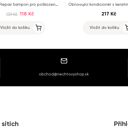
Sleek Line Repair šampon pro poškozené a suché vlasy s hedvábím 300 ml
118 Kč
217 Kč
139 Kč
Vložit do košíku
Vložit do košíku
obchod@nechtovyshop.sk
 sítích
Přih