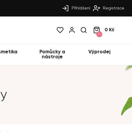
Přihlášení
Registrace
0 Kč
0
smetika
Pomůcky a
Výprodej
nástroje
ry