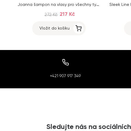
Joanna šampon na vlasy pro všechny typy vlasů s ceramidy 1000 ml
217 Kč
272 Kč
Vložit do košíku
+421 907 917 349
Sledujte nás na sociálních