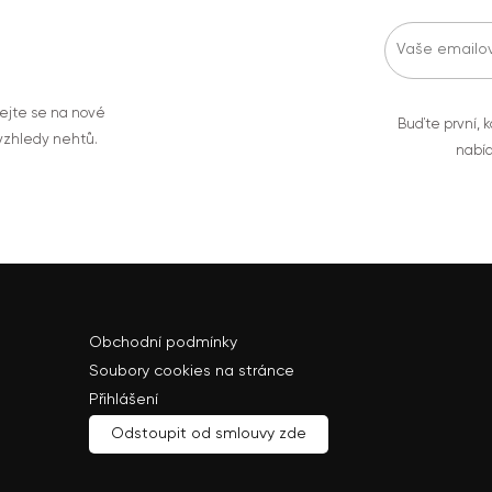
vejte se na nové
Buďte první, k
 vzhledy nehtů.
nabíd
Obchodní podmínky
Soubory cookies na stránce
Přihlášení
Odstoupit od smlouvy zde