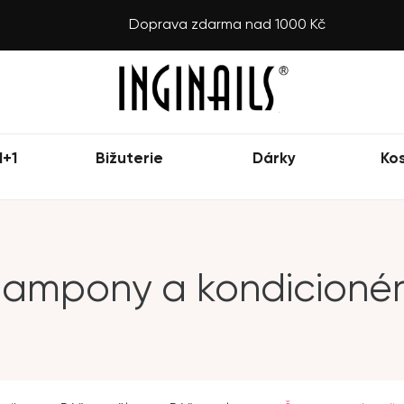
Doprava zdarma nad 1000 Kč
1+1
Bižuterie
Dárky
Ko
ampony a kondicioné