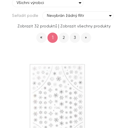
Všichni výrobci
Seřadit podle
Nevybrán žádný filtr
|
Zobrazit 32 produktů
Zobrazit všechny produkty
«
1
2
3
»