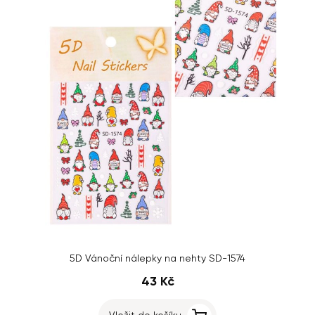
5D Vánoční nálepky na nehty SD-1574
43 Kč