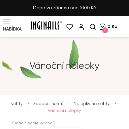
Doprava zdarma nad 1000 Kč
0 Kč
NABÍDKA
0
Vánoční nálepky
Nehty
>
Zdobení nehtů
>
Nálepky na nehty
>
Vánoční nálepky
Seřadit podle výrobců