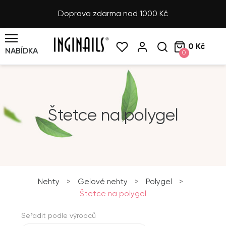
Doprava zdarma nad 1000 Kč
0 Kč
NABÍDKA
0
Štetce na polygel
Nehty
>
Gelové nehty
>
Polygel
>
Štetce na polygel
Seřadit podle výrobců