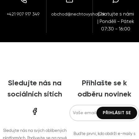
Chatujte s námi
+421 907 917 349
obchod@nechtovyshop.sk
| Pondělí - Pátek
07:30 - 16:00
Sledujte nás na
Přihlašte se k
sociálních sítích
odběru novinek
Sledujte nás na svých oblíbených
Buďte první, kdo obdrží e-maily s
platformách. Podívejte se na nové