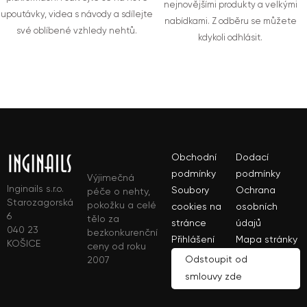
nejnovějšími produkty a velkými
upoutávky, videa s návody a sdílejte
nabídkami. Z odběru se můžete
své oblíbené vzhledy nehtů.
kdykoli odhlásit.
Obchodní
Dodací
podmínky
podmínky
Výjimečná
Inginails s.r.o.
Soubory
Ochrana
péče o nehty,
Starozagorská
pokožku a celé
cookies na
osobních
6
tělo za
stránce
údajů
040 23
bezkonkurenční
Přihlášení
Mapa stránky
KOŠICE
ceny od roku
Odstoupit od
2007
smlouvy zde