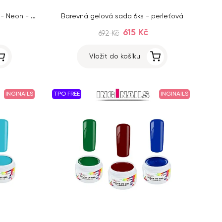
Barevná neonová gelová sada - Neon - 6ks
Barevná gelová sada 6ks - perleťová
615 Kč
692 Kč
Vložit do košíku
INGINAILS
TPO FREE
INGINAILS