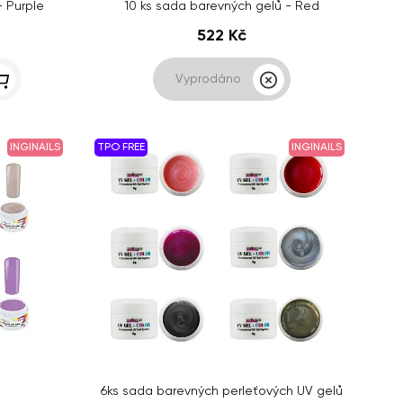
- Purple
10 ks sada barevných gelů - Red
522 Kč
Vyprodáno
INGINAILS
TPO FREE
INGINAILS
6ks sada barevných perleťových UV gelů