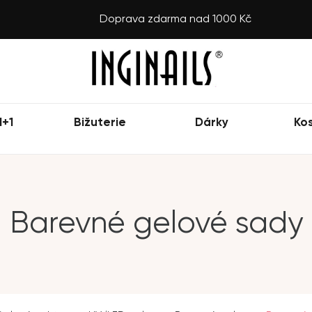
Doprava zdarma nad 1000 Kč
1+1
Bižuterie
Dárky
Ko
Barevné gelové sady