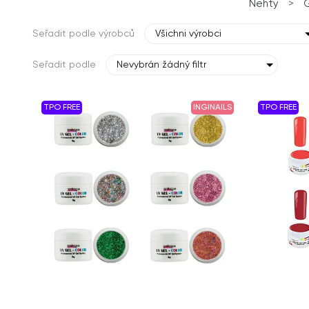
Nehty
>
G
Seřadit podle výrobců
Všichni výrobci
Seřadit podle
Nevybrán žádný filtr
TPO FREE
INGINAILS
TPO FREE