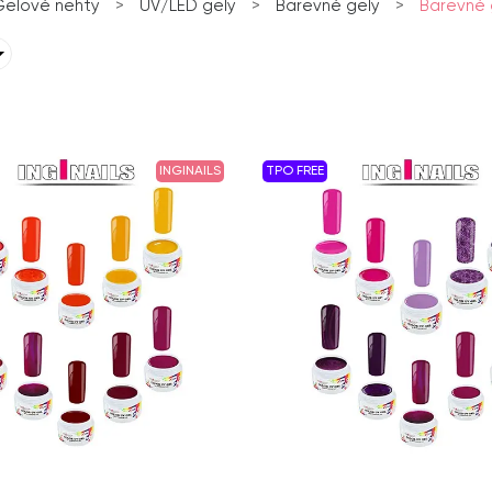
elové nehty
>
UV/LED gely
>
Barevné gely
>
Barevné 
INGINAILS
TPO FREE