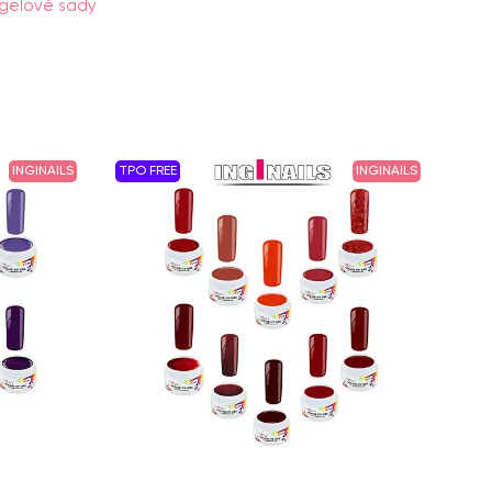
gelové sady
INGINAILS
TPO FREE
INGINAILS