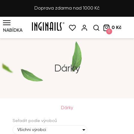
Doprava zdarma nad 1000 Kč
0 Kč
NABÍDKA
0
Dárky
Dárky
Seřadit podle výrobců
Všichni výrobci