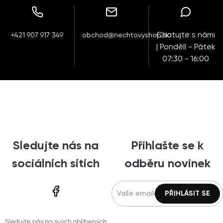
Chatujte s námi
+421 907 917 349
obchod@nechtovyshop.sk
| Pondělí - Pátek
07:30 - 16:00
Sledujte nás na
Přihlašte se k
sociálních sítích
odběru novinek
Sledujte nás na svých oblíbených