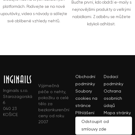
Buďte první, kdo obdrží e-maily s
platformách. Podívejte se na nové
nejnovějšími produkty a velkými
upoutávky, videa s návody a sdílejte
nabídkami. Z odběru se můžete
své oblíbené vzhledy nehtů.
kdykoli odhlásit.
Obchodní
Dodací
podmínky
podmínky
Výjimečná
Inginails s.r.o.
Soubory
Ochrana
péče o nehty,
Starozagorská
pokožku a celé
cookies na
osobních
6
tělo za
stránce
údajů
040 23
bezkonkurenční
Přihlášení
Mapa stránky
KOŠICE
ceny od roku
Odstoupit od
2007
smlouvy zde