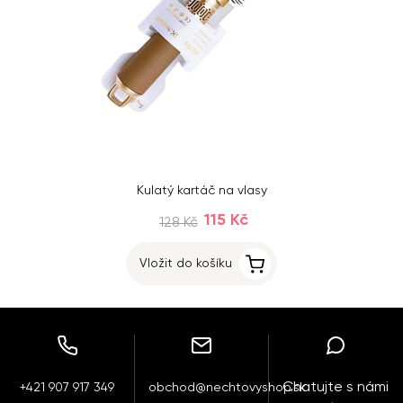
Kulatý kartáč na vlasy
115 Kč
128 Kč
Vložit do košíku
Chatujte s námi
+421 907 917 349
obchod@nechtovyshop.sk