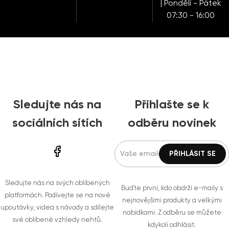
| Pondělí - Pátek
07:30 - 16:00
Sledujte nás na
Přihlašte se k
sociálních sítích
odběru novinek
Sledujte nás na svých oblíbených
Buďte první, kdo obdrží e-maily s
platformách. Podívejte se na nové
nejnovějšími produkty a velkými
upoutávky, videa s návody a sdílejte
nabídkami. Z odběru se můžete
své oblíbené vzhledy nehtů.
kdykoli odhlásit.