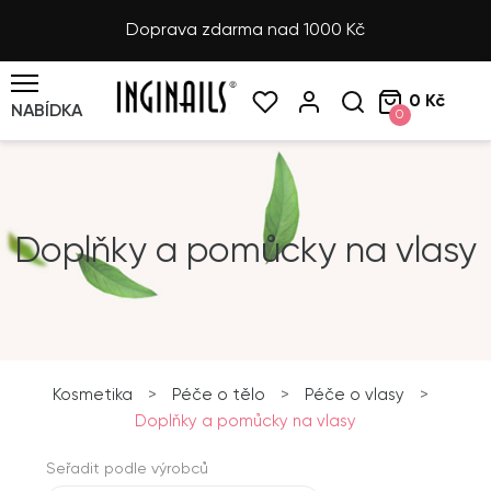
Doprava zdarma nad 1000 Kč
0 Kč
NABÍDKA
0
Doplňky a pomůcky na vlasy
Kosmetika
>
Péče o tělo
>
Péče o vlasy
>
Doplňky a pomůcky na vlasy
Seřadit podle výrobců