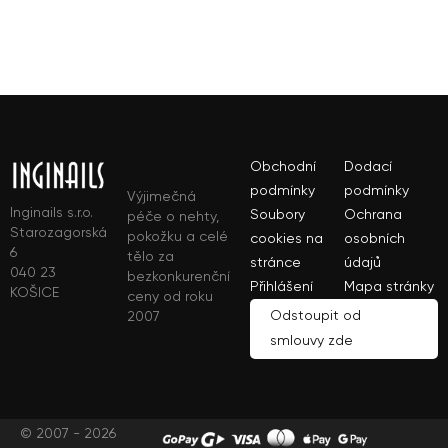
Obchodní
Dodací
podmínky
podmínky
Výjimečná
Inginails s.r.o.
Soubory
Ochrana
péče o nehty,
Starozagorská
pokožku a celé
cookies na
osobních
6
tělo za
stránce
údajů
040 23
bezkonkurenční
Přihlášení
Mapa stránky
KOŠICE
ceny od roku
Odstoupit od
2007
smlouvy zde
© 2007 - 2026