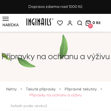
Doprava zdarma nad 1000 Kč
0 Kč
NABÍDKA
0
Přípravky na ochranu a výživu
Nehty
>
Tekuté přípravky
>
Přípravné tekutiny
>
Přípravky na ochranu a výživu
Seřadit podle výrobců