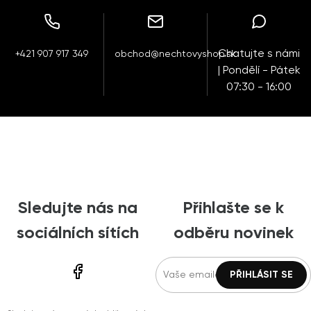
Chatujte s námi
+421 907 917 349
obchod@nechtovyshop.sk
| Pondělí - Pátek
07:30 - 16:00
Sledujte nás na
Přihlašte se k
sociálních sítích
odběru novinek