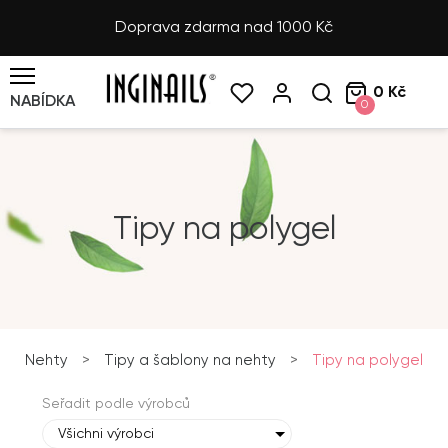
Doprava zdarma nad 1000 Kč
0 Kč
NABÍDKA
0
Tipy na polygel
Nehty
>
Tipy a šablony na nehty
>
Tipy na polygel
Seřadit podle výrobců
Všichni výrobci