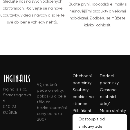
Sledujte nás na svých oblíbených
Buďte první, kdo obdrží e-maily s
platformách. Podívejte se na nové
nejnovějšími produkty a velkými
upoutávky, videa s návody a sdílejte
nabídkami. Z odběru se můžete
své oblíbené vzhledy nehtů.
kdykoli odhlásit.
Obchodní
Dodací
podmínky
podmínky
Výjimečná
Inginails s.r.o.
Soubory
Ochrana
péče o nehty,
Starozagorská
pokožku a celé
cookies na
osobních
6
tělo za
stránce
údajů
040 23
bezkonkurenční
Přihlášení
Mapa stránky
KOŠICE
ceny od roku
Odstoupit od
2007
smlouvy zde