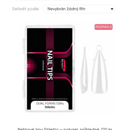
Seřadit podle
Nevybrán žádný filtr
INGINAILS
Nehtové tipy Stiletto – polygel, průhledné, 120 ks