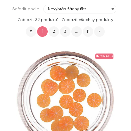
Seřadit podle
Nevybrán žádný filtr
|
Zobrazit 32 produktů
Zobrazit všechny produkty
«
1
...
2
3
11
»
INGINAILS