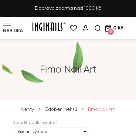
Doprava zdarma nad 1000 Kč
0 Kč
NABÍDKA
0
Fimo Nail Art
Nehty
>
Zdobení nehtů
>
Fimo Nail Art
Seřadit podle výrobců
Všichni výrobci