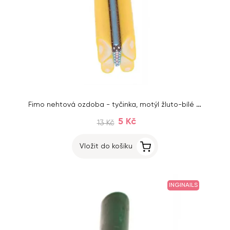
Fimo nehtová ozdoba - tyčinka, motýl žluto-bílé barvy
5 Kč
13 Kč
Vložit do košíku
INGINAILS