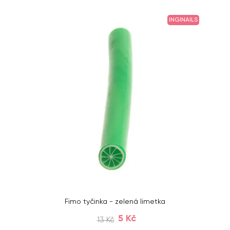
INGINAILS
Fimo tyčinka - zelená limetka
5 Kč
13 Kč