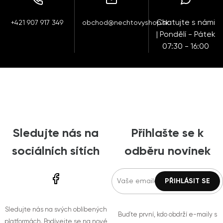
Chatujte s námi
+421 907 917 349
obchod@nechtovyshop.sk
| Pondělí - Pátek
07:30 - 16:00
Sledujte nás na
Přihlašte se k
sociálních sítích
odběru novinek
Sledujte nás na svých oblíbených
Buďte první, kdo obdrží e-maily s
platformách. Podívejte se na nové