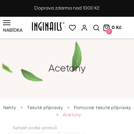
Doprava zdarma nad 1000 Kč
0 Kč
NABÍDKA
0
Acetony
Nehty
>
Tekuté přípravky
>
Pomocné tekuté přípravky
>
Acetony
Seřadit podle výrobců