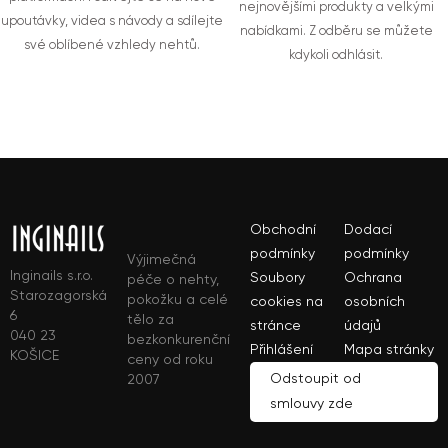
nejnovějšími produkty a velkými
upoutávky, videa s návody a sdílejte
nabídkami. Z odběru se můžete
své oblíbené vzhledy nehtů.
kdykoli odhlásit.
Obchodní
Dodací
podmínky
podmínky
Výjimečná
Inginails s.r.o.
Soubory
Ochrana
péče o nehty,
Starozagorská
pokožku a celé
cookies na
osobních
6
tělo za
stránce
údajů
040 23
bezkonkurenční
Přihlášení
Mapa stránky
KOŠICE
ceny od roku
Odstoupit od
2007
smlouvy zde