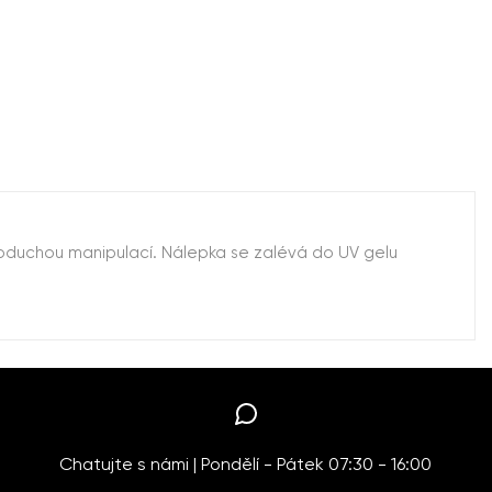
noduchou manipulací. Nálepka se zalévá do UV gelu
Chatujte s námi | Pondělí - Pátek 07:30 - 16:00