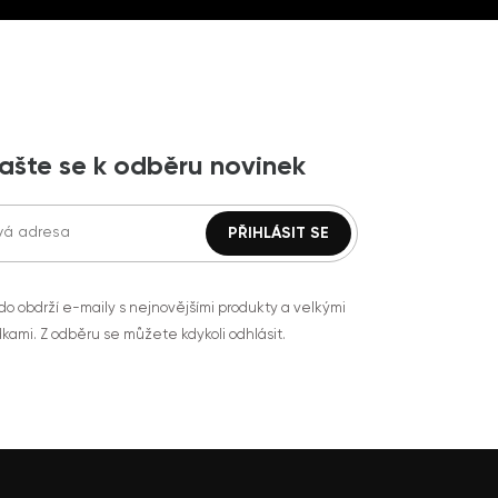
lašte se k odběru novinek
do obdrží e-maily s nejnovějšími produkty a velkými
kami. Z odběru se můžete kdykoli odhlásit.