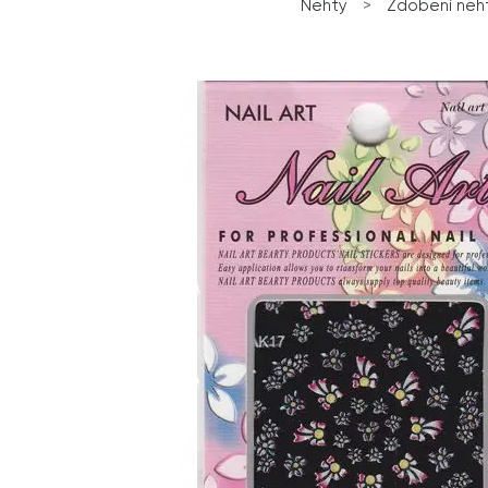
Nehty
>
Zdobení neh