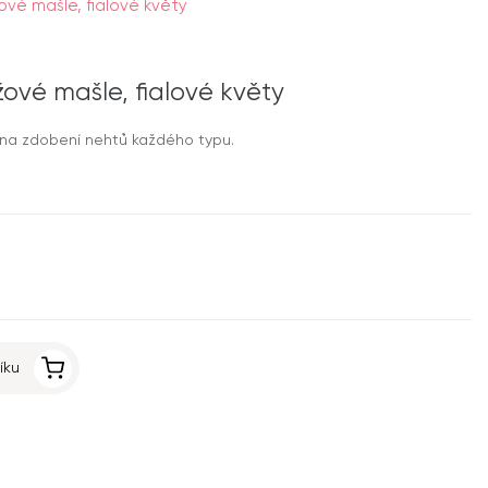
vé mašle, fialové květy
ové mašle, fialové květy
na zdobení nehtů každého typu.
íku