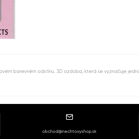
ialovém barevném odstínu. 3D ozdoba, která se vyznačuje jed
obchod@nechtovyshop.sk