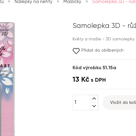
tů
>
Nálepky na nehty
>
Mašličky
>
Samolepka 3D - růžo
Samolepka 3D - růž
Květy a mašle - 3D samolepky 
Přidat do oblíbených
Kód výrobku 51.15a
13 Kč
s DPH
expand_less
Vložit do koš
expand_more