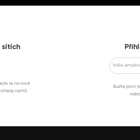
 sítích
Přih
vejte se na nové
Buďte první, k
 vzhledy nehtů.
nabíd