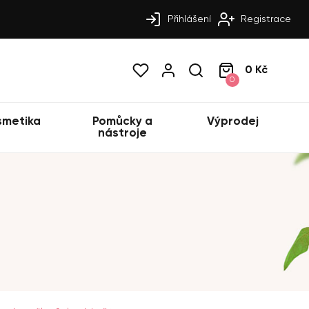
Přihlášení
Registrace
0 Kč
0
smetika
Pomůcky a
Výprodej
nástroje