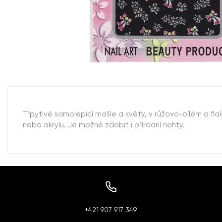
Třpytivé samolepicí mašle a květy, v růžovo-bílém a f
nebo akrylu. Je možné zdobit i přírodní nehty.
+421 907 917 349