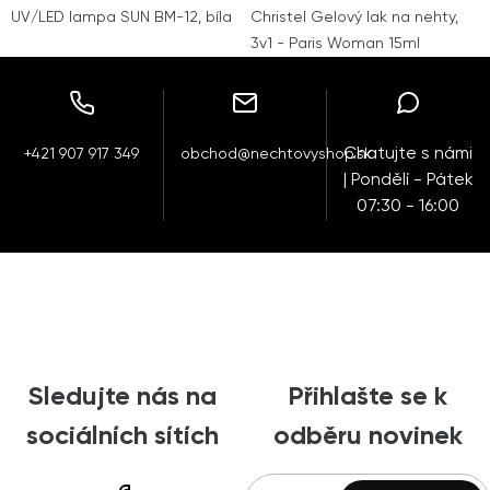
UV/LED lampa SUN BM-12, bíla
Christel Gelový lak na nehty,
3v1 - Paris Woman 15ml
Chatujte s námi
+421 907 917 349
obchod@nechtovyshop.sk
| Pondělí - Pátek
07:30 - 16:00
Sledujte nás na
Přihlašte se k
sociálních sítích
odběru novinek