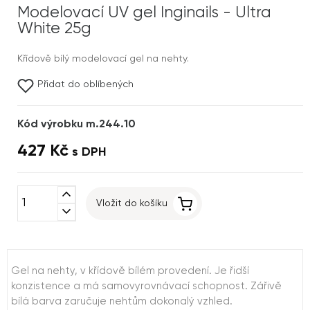
Modelovací UV gel Inginails - Ultra
White 25g
Křídově bílý modelovací gel na nehty.
Přidat do oblíbených
Kód výrobku m.244.10
427 Kč
s DPH
expand_less
Vložit do košíku
expand_more
Gel na nehty, v křídově bílém provedení. Je řidší
konzistence a má samovyrovnávací schopnost. Zářivě
bílá barva zaručuje nehtům dokonalý vzhled.