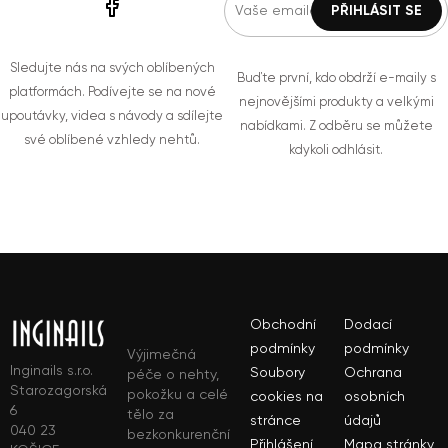
Sledujte nás na svých oblíbených
Buďte první, kdo obdrží e-maily s
platformách. Podívejte se na nové
nejnovějšími produkty a velkými
upoutávky, videa s návody a sdílejte
nabídkami. Z odběru se můžete
své oblíbené vzhledy nehtů.
kdykoli odhlásit.
Obchodní
Dodací
podmínky
podmínky
Výjimečná
Inginails s.r.o.
Soubory
Ochrana
péče o nehty,
Starozagorská
pokožku a celé
cookies na
osobních
6
tělo za
stránce
údajů
040 23
bezkonkurenční
Přihlášení
Mapa stránky