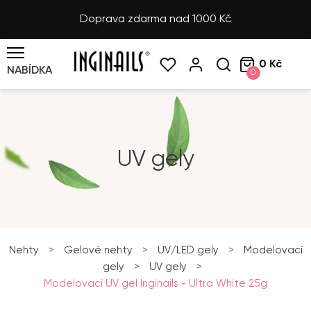
Doprava zdarma nad 1000 Kč
0 Kč
NABÍDKA
0
UV gely
Nehty
>
Gelové nehty
>
UV/LED gely
>
Modelovací
gely
>
UV gely
>
Modelovací UV gel Inginails - Ultra White 25g