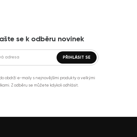
lašte se k odběru novinek
do obdrží e-maily s nejnovějšími produkty a velkými
kami. Z odběru se můžete kdykoli odhlásit.