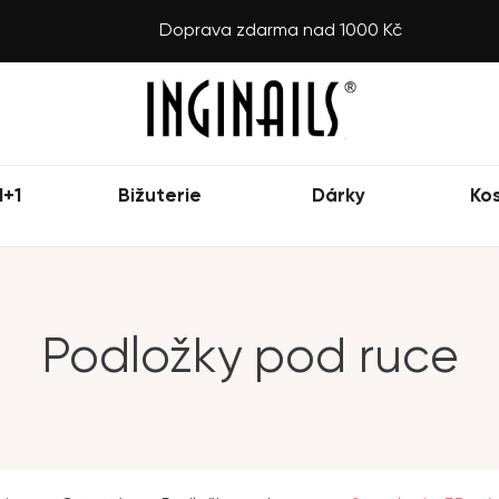
Doprava zdarma nad 1000 Kč
1+1
Bižuterie
Dárky
Ko
Podložky pod ruce