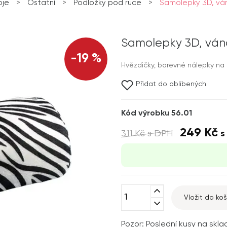
oje
>
Ostatní
>
Podložky pod ruce
>
Samolepky 3D, ván
Samolepky 3D, váno
-19 %
Hvězdičky, barevné nálepky na 
Přidat do oblíbených
Kód výrobku 56.01
249 Kč
311 Kč
s DPH
s
expand_less
Vložit do koš
expand_more
Pozor: Poslední kusy na skla