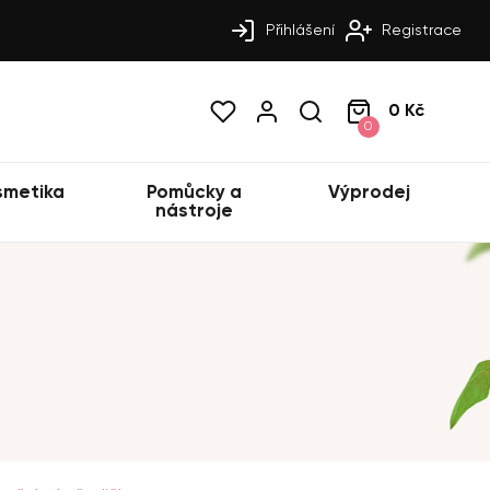
Přihlášení
Registrace
0 Kč
0
smetika
Pomůcky a
Výprodej
nástroje