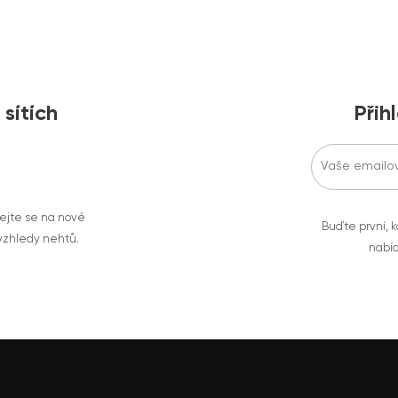
 sítích
Přih
vejte se na nové
Buďte první, k
 vzhledy nehtů.
nabíd