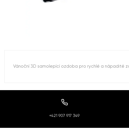
Vánoční 3D samolepící ozdoba pro rychlé a nápadité zd
+421 907 917 349