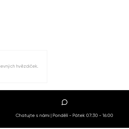
revných hvězdiček.
Chatujte s námi | Pondělí - Pátek 07:30 - 16:00