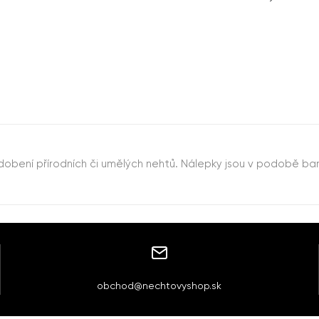
obení přírodních či umělých nehtů. Nálepky jsou v podobě ba
obchod@nechtovyshop.sk