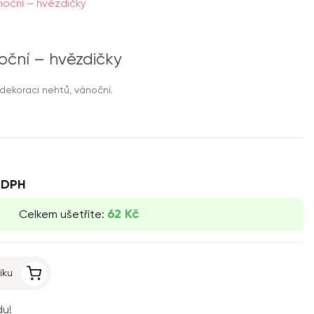
oční – hvězdičky
ční – hvězdičky
dekoraci nehtů, vánoční.
 DPH
62 Kč
Celkem ušetříte:
íku
du!