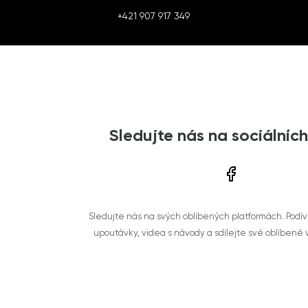
+421 907 917 349
Sledujte nás na sociálních
Sledujte nás na svých oblíbených platformách. Podí
upoutávky, videa s návody a sdílejte své oblíbené