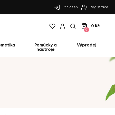
Přihlášení
Registrace
0 Kč
0
smetika
Pomůcky a
Výprodej
nástroje