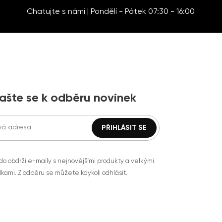
Chatujte s námi | Pondělí - Pátek 07:30 - 16:00
lašte se k odběru novinek
do obdrží e-maily s nejnovějšími produkty a velkými
kami. Z odběru se můžete kdykoli odhlásit.