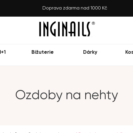
Doprava zdarma nad 1000 Kč
1+1
Bižuterie
Dárky
Ko
Ozdoby na nehty