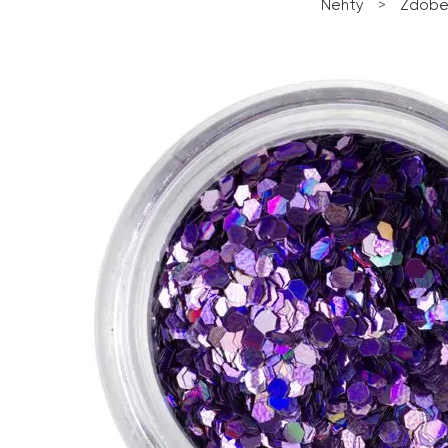
Nehty
>
Zdobe