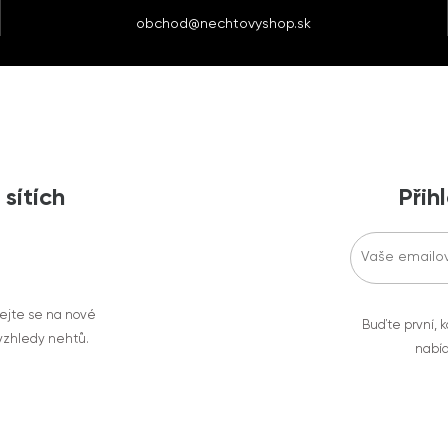
obchod@nechtovyshop.sk
 sítích
Přih
vejte se na nové
Buďte první, k
 vzhledy nehtů.
nabíd