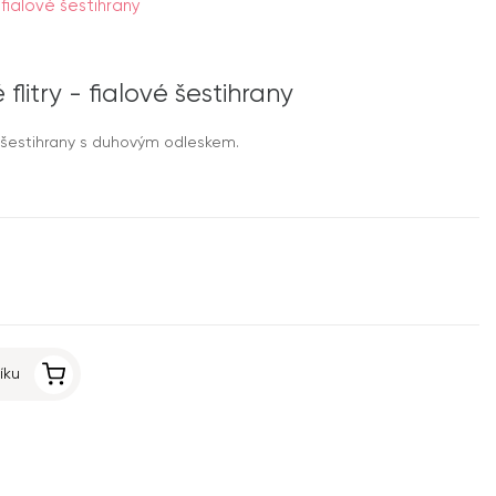
fialové šestihrany
litry - fialové šestihrany
- šestihrany s duhovým odleskem.
íku