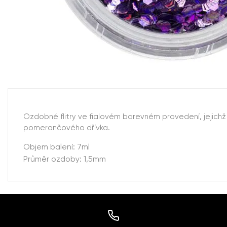
Ozdobné flitry ve fialovém barevném provedení, jejich
pomerančového dřívka.
Objem balení: 7ml
Průměr ozdoby: 1,5mm