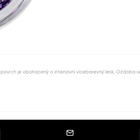
ž povrch je obohacený o intenzivní vícebarevný lesk. Ozdoba 