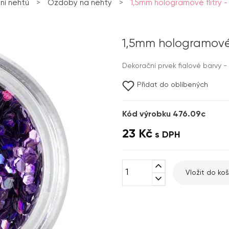
ní nehtů
>
Ozdoby na nehty
>
1,5mm hologramové flitry - 
1,5mm hologramové f
Dekorační prvek fialové barvy 
Přidat do oblíbených
Kód výrobku 476.09c
23 Kč
s DPH
expand_less
Vložit do koš
expand_more