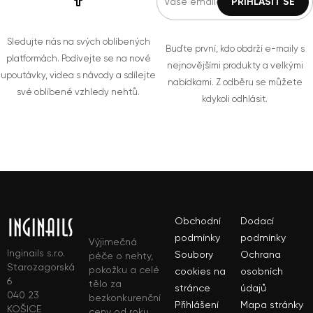
Sledujte nás na svých oblíbených
Buďte první, kdo obdrží e-maily s
platformách. Podívejte se na nové
nejnovějšími produkty a velkými
upoutávky, videa s návody a sdílejte
nabídkami. Z odběru se můžete
své oblíbené vzhledy nehtů.
kdykoli odhlásit.
Obchodní
Dodací
podmínky
podmínky
Výjimečná
Inginails s.r.o.
Soubory
Ochrana
péče o nehty,
Starozagorská
pokožku a celé
cookies na
osobních
6
tělo za
stránce
údajů
040 23
bezkonkurenční
Přihlášení
Mapa stránky
KOŠICE
ceny od roku