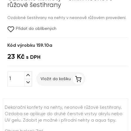
růžové šestihrany
Ozdobné šestihrany na nehty v neonově růžovém provedení.
Přidat do oblíbených
Kód výrobku 159.10a
23 Kč
s DPH
expand_less
Vložit do košíku
expand_more
Dekorační konfety na nehty, neonově růžové šestihrany.
Ozdoba se aplikuje do druhé čerstvé vrstvy akrylu nebo
UV gelu. Zdobit je možné i přírodní nehty a aqua tipy.