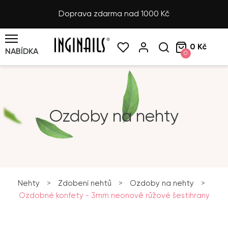
Doprava zdarma nad 1000 Kč
0 Kč
NABÍDKA
0
Ozdoby na nehty
Nehty
>
Zdobení nehtů
>
Ozdoby na nehty
>
Ozdobné konfety - 3mm neonově růžové šestihrany