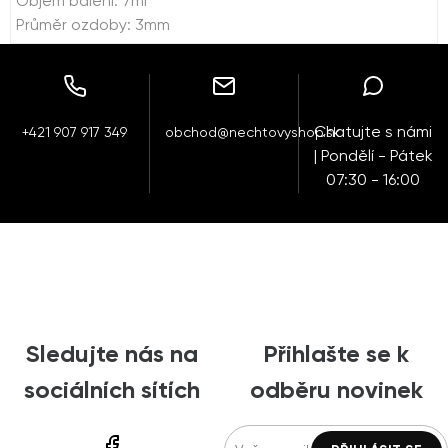
Objem balení: 7ml
Průměr ozdoby: 3mm
Chatujte s námi
+421 907 917 349
obchod@nechtovyshop.sk
| Pondělí - Pátek
07:30 - 16:00
Sledujte nás na
Přihlašte se k
sociálních sítích
odběru novinek