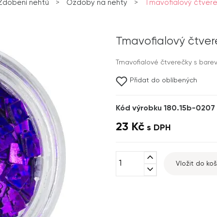
Zdobení nehtů
>
Ozdoby na nehty
>
Tmavofialový čtvere
Tmavofialový čtver
Tmavofialové čtverečky s bare
Přidat do oblíbených
Kód výrobku 180.15b-0207
23 Kč
s DPH
expand_less
Vložit do koš
expand_more