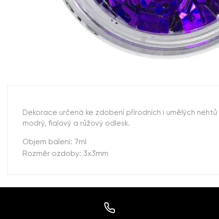
Dekorace určená ke zdobení přírodních i umělých nehtů 
modrý, fialový a růžový odlesk.
Objem balení: 7ml
Rozměr ozdoby: 3x3mm