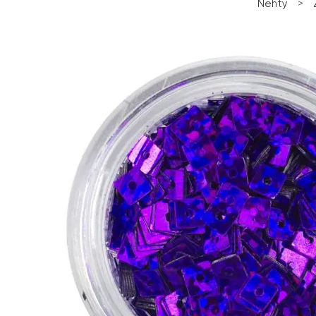
Nehty
>