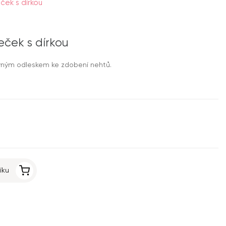
ček s dírkou
eček s dírkou
vným odleskem ke zdobení nehtů.
íku