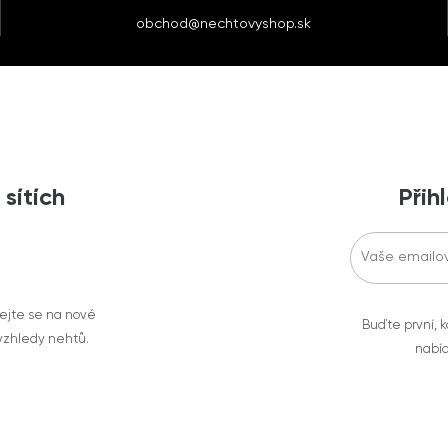
obchod@nechtovyshop.sk
 sítích
Přih
vejte se na nové
Buďte první, k
 vzhledy nehtů.
nabíd