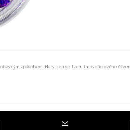
obvyklým způsobem. Flitry jsou ve tvaru tmavofialového čtver