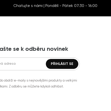
Chatujte s námi | Pondělí - Pátek 07:30 - 16:00
lašte se k odběru novinek
do obdrží e-maily s nejnovějšími produkty a velkými
kami. Z odběru se můžete kdykoli odhlásit.