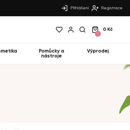
Přihlášení
Registrace
0 Kč
0
smetika
Pomůcky a
Výprodej
nástroje