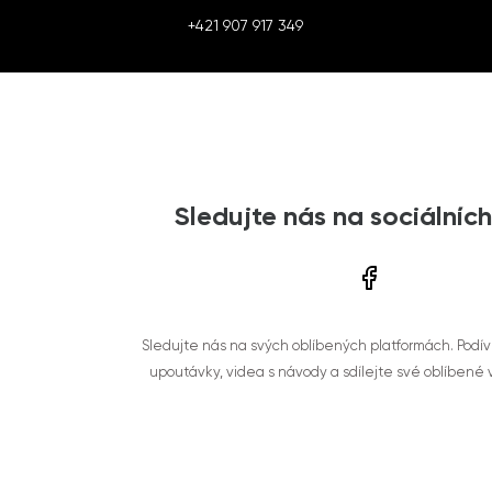
+421 907 917 349
Sledujte nás na sociálních
Sledujte nás na svých oblíbených platformách. Podí
upoutávky, videa s návody a sdílejte své oblíbené