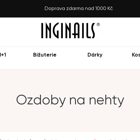
Doprava zdarma nad 1000 Kč
1+1
Bižuterie
Dárky
Ko
Ozdoby na nehty