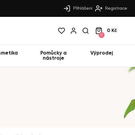
Přihlášení
Registrace
0 Kč
0
smetika
Pomůcky a
Výprodej
nástroje