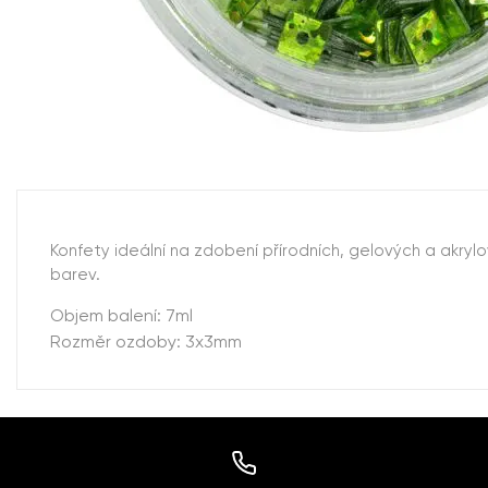
Konfety ideální na zdobení přírodních, gelových a akryl
barev.
Objem balení: 7ml
Rozměr ozdoby: 3x3mm