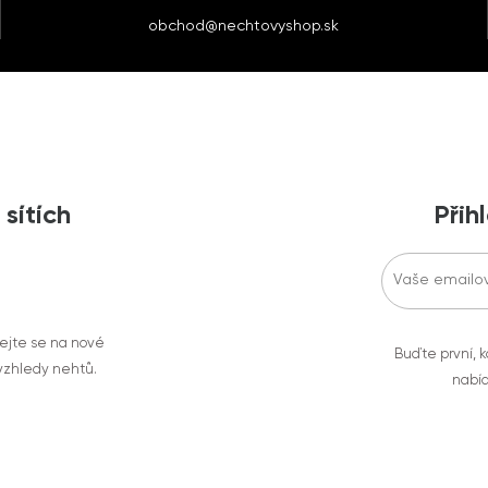
obchod@nechtovyshop.sk
 sítích
Přih
vejte se na nové
Buďte první, k
 vzhledy nehtů.
nabíd