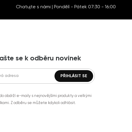
Chatujte s námi | Pondělí - Pátek 07:30 - 16:00
lašte se k odběru novinek
do obdrží e-maily s nejnovějšími produkty a velkými
kami. Z odběru se můžete kdykoli odhlásit.