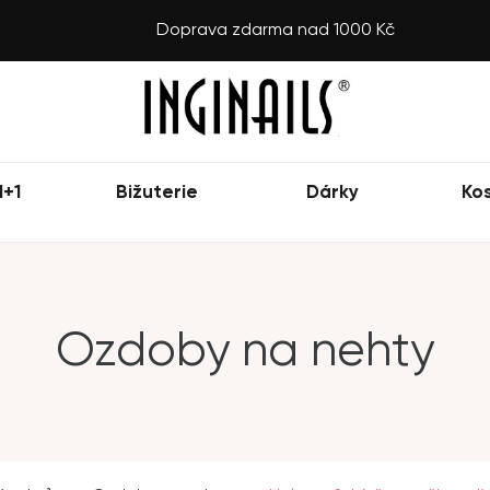
Doprava zdarma nad 1000 Kč
1+1
Bižuterie
Dárky
Ko
Ozdoby na nehty