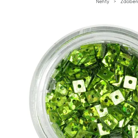
Nehty
>
Zdobení