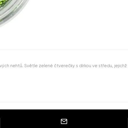
ových nehtů. Světle zelené čtverečky s dírkou ve středu, jejic