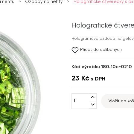
 nehtů
>
Ozdoby na nehty
>
Holografické čtverečky s dír
Holografické čtvere
Hologramová ozdoba na gelové a
Přidat do oblíbených
Kód výrobku 180.10c-0210
23 Kč
s DPH
expand_less
Vložit do koš
expand_more