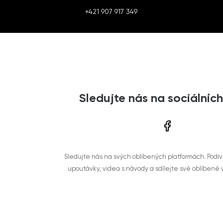
+421 907 917 349
Sledujte nás na sociálních
Sledujte nás na svých oblíbených platformách. Podí
upoutávky, videa s návody a sdílejte své oblíbené