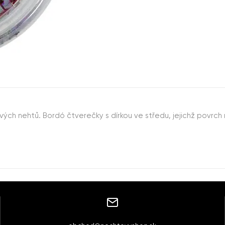
ových nehtů. Bordó čtverečky s dírkou ve středu, jejichž povr