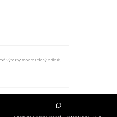
ch má výrazný modrozelený odlesk.