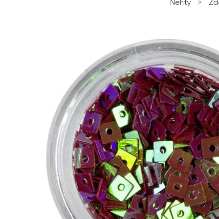
Nehty
>
Zd