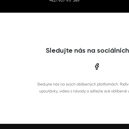
+421 907 917 349
Sledujte nás na sociálních
Sledujte nás na svých oblíbených platformách. Podí
upoutávky, videa s návody a sdílejte své oblíbené