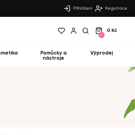
Přihlášení
Registrace
0 Kč
0
smetika
Pomůcky a
Výprodej
nástroje