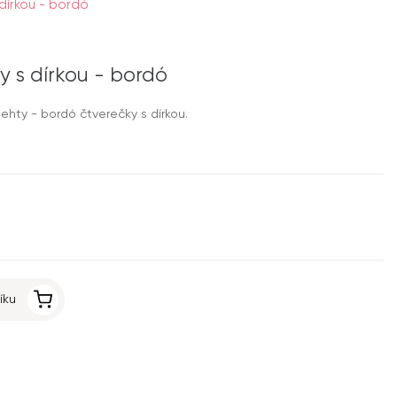
dírkou - bordó
y s dírkou - bordó
hty - bordó čtverečky s dírkou.
íku