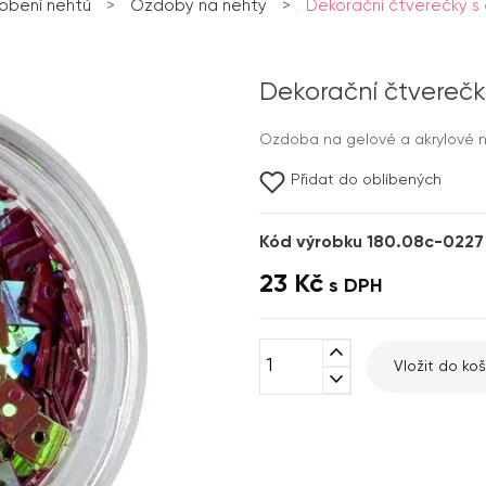
obení nehtů
>
Ozdoby na nehty
>
Dekorační čtverečky s 
Dekorační čtverečk
Ozdoba na gelové a akrylové ne
Přidat do oblíbených
Kód výrobku 180.08c-0227
23 Kč
s DPH
expand_less
Vložit do koš
expand_more