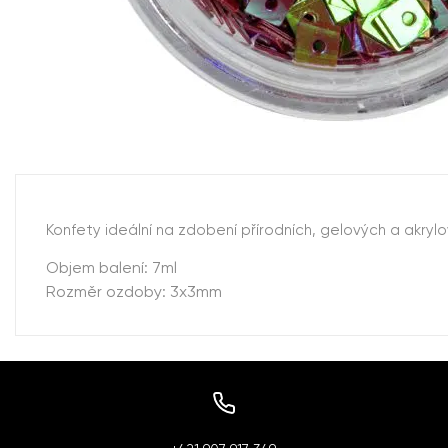
Konfety ideální na zdobení přírodních, gelových a akryl
Objem balení: 7ml
Rozměr ozdoby: 3x3mm