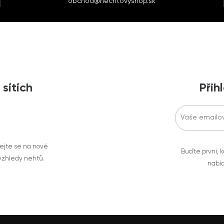
obchod@nechtovyshop.sk
 sítích
Přih
vejte se na nové
Buďte první, k
 vzhledy nehtů.
nabíd