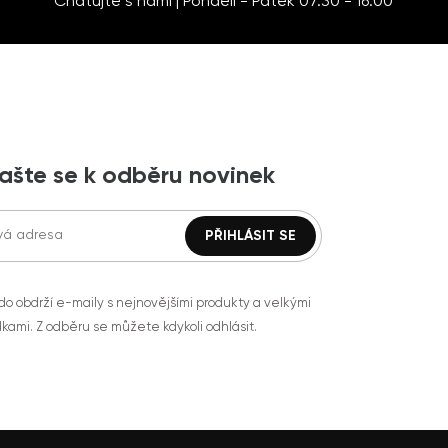
Chatujte s námi | Pondělí - Pátek 07:30 - 16:00
lašte se k odběru novinek
do obdrží e-maily s nejnovějšími produkty a velkými
kami. Z odběru se můžete kdykoli odhlásit.