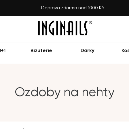
Doprava zdarma nad 1000 Kč
1+1
Bižuterie
Dárky
Ko
Ozdoby na nehty