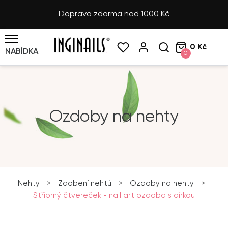
Doprava zdarma nad 1000 Kč
0 Kč
NABÍDKA
0
Ozdoby na nehty
Nehty
>
Zdobení nehtů
>
Ozdoby na nehty
>
Stříbrný čtvereček - nail art ozdoba s dírkou