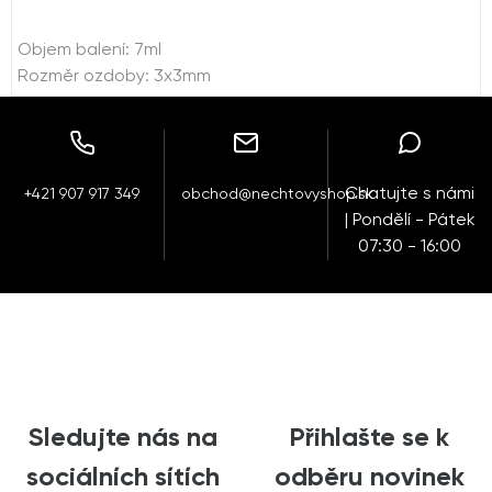
Objem balení: 7ml
Rozměr ozdoby: 3x3mm
Chatujte s námi
+421 907 917 349
obchod@nechtovyshop.sk
| Pondělí - Pátek
07:30 - 16:00
Sledujte nás na
Přihlašte se k
sociálních sítích
odběru novinek