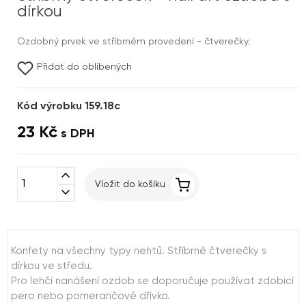
dírkou
Ozdobný prvek ve stříbrném provedení - čtverečky.
Přidat do oblíbených
Kód výrobku 159.18c
23 Kč
s DPH
expand_less
Vložit do košíku
expand_more
Konfety na všechny typy nehtů. Stříbrné čtverečky s
dírkou ve středu.
Pro lehčí nanášení ozdob se doporučuje používat zdobicí
pero nebo pomerančové dřívko.