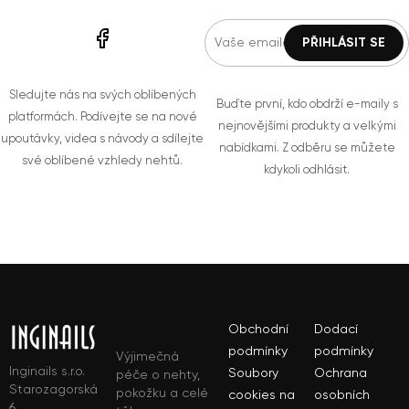
Sledujte nás na svých oblíbených
Buďte první, kdo obdrží e-maily s
platformách. Podívejte se na nové
nejnovějšími produkty a velkými
upoutávky, videa s návody a sdílejte
nabídkami. Z odběru se můžete
své oblíbené vzhledy nehtů.
kdykoli odhlásit.
Obchodní
Dodací
podmínky
podmínky
Výjimečná
Inginails s.r.o.
Soubory
Ochrana
péče o nehty,
Starozagorská
pokožku a celé
cookies na
osobních
6