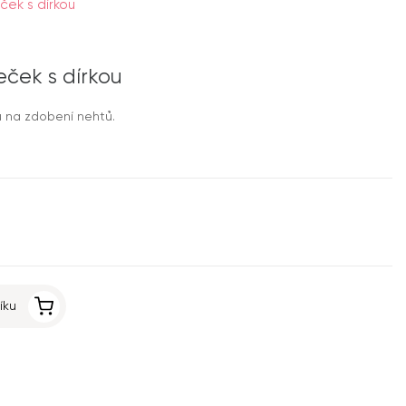
ek s dírkou
ček s dírkou
 na zdobení nehtů.
íku