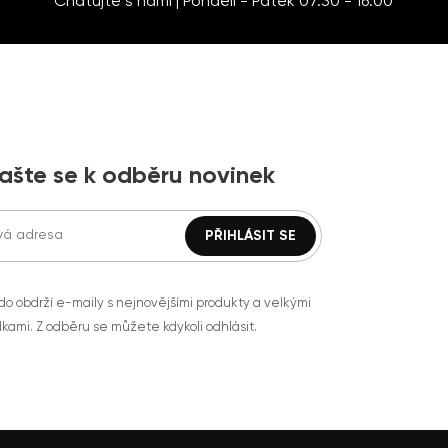
Chatujte s námi | Pondělí - Pátek 07:30 - 16:00
lašte se k odběru novinek
do obdrží e-maily s nejnovějšími produkty a velkými
kami. Z odběru se můžete kdykoli odhlásit.