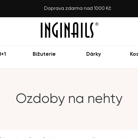
Doprava zdarma nad 1000 Kč
1+1
Bižuterie
Dárky
Ko
Ozdoby na nehty