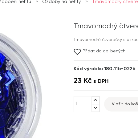
Zdobení nehtů
>
Ozdoby na nehty
>
Tmavomodrý čtvereč
Tmavomodrý čtvere
Tmavomodré čtverečky s dírkou
Přidat do oblíbených
Kód výrobku 180.11b-0226
23 Kč
s DPH
expand_less
Vložit do koš
expand_more