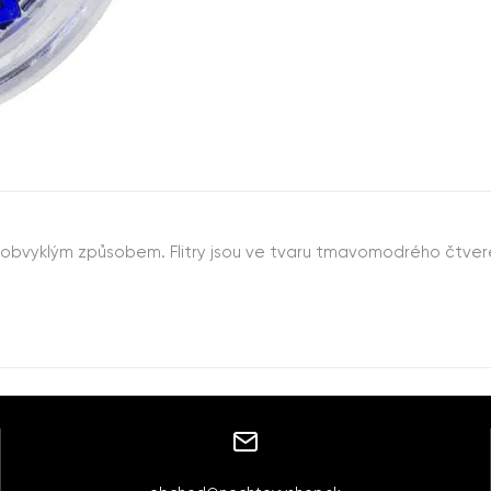
 obvyklým způsobem. Flitry jsou ve tvaru tmavomodrého čtvere