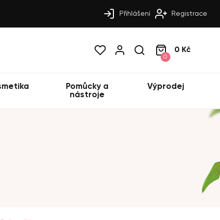
Přihlášení
Registrace
0 Kč
0
smetika
Pomůcky a
Výprodej
nástroje