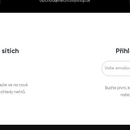
obchod@nechtovyshop.sk
 sítích
Přih
vejte se na nové
Buďte první, k
 vzhledy nehtů.
nabíd