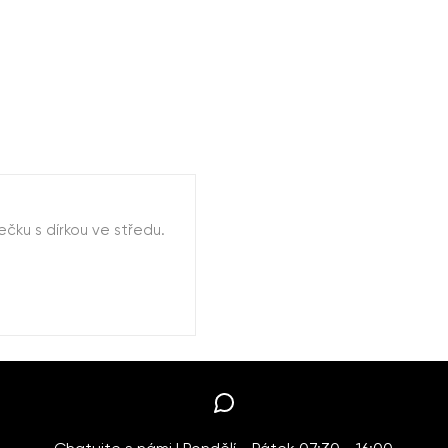
čku s dírkou ve středu.