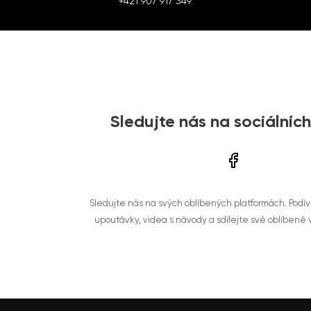
+421 907 917 349
Sledujte nás na sociálních
Sledujte nás na svých oblíbených platformách. Podí
upoutávky, videa s návody a sdílejte své oblíbené