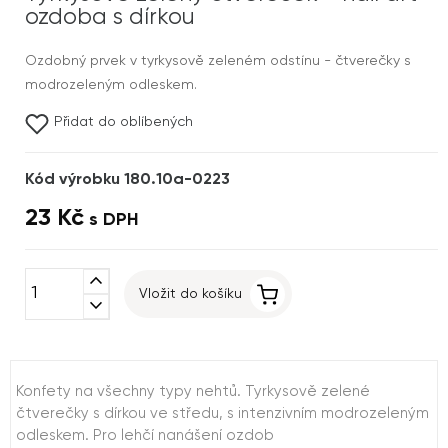
ozdoba s dírkou
Ozdobný prvek v tyrkysově zeleném odstínu - čtverečky s
modrozeleným odleskem.
Přidat do oblíbených
Kód výrobku 180.10a-0223
23 Kč
s DPH
expand_less
Vložit do košíku
expand_more
Konfety na všechny typy nehtů. Tyrkysově zelené
čtverečky s dírkou ve středu, s intenzivním modrozeleným
odleskem. Pro lehčí nanášení ozdob