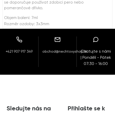
se doporučuje používat zdobicí pero nebo
pomerančové dřívko.
Objem balení: 7ml
Rozměr ozdoby: 3x3mm
Chatujte s námi
+421 907 917 349
obchod@nechtovyshop.sk
| Pondělí - Pátek
07:30 - 16:00
Sledujte nás na
Přihlašte se k