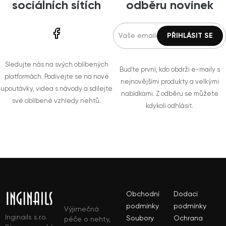
sociálních sítích
odběru novinek
Sledujte nás na svých oblíbených
Buďte první, kdo obdrží e-maily s
platformách. Podívejte se na nové
nejnovějšími produkty a velkými
upoutávky, videa s návody a sdílejte
nabídkami. Z odběru se můžete
své oblíbené vzhledy nehtů.
kdykoli odhlásit.
Obchodní
Dodací
podmínky
podmínky
Výjimečná
Inginails s.r.o.
Soubory
Ochrana
péče o nehty,