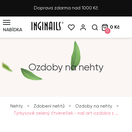
Doprava zdarma nad 1000 Kč
0 Kč
NABÍDKA
0
Ozdoby na nehty
Nehty
>
Zdobení nehtů
>
Ozdoby na nehty
>
Tyrkysově zelený čtvereček - nail art ozdoba s ...