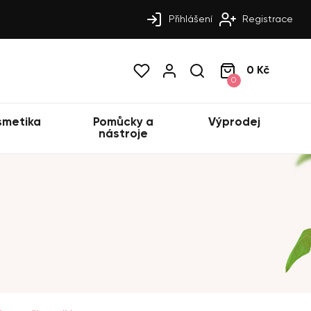
Přihlášení
Registrace
0 Kč
0
smetika
Pomůcky a
Výprodej
nástroje