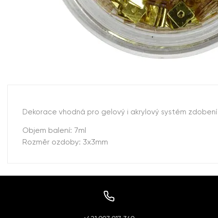
Dekorace vhodná pro gelový i akrylový systém zdobení n
Objem balení: 7ml
Rozměr ozdoby: 3x3mm