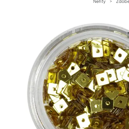
Nehty
>
Zdobe