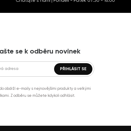
Chatujte s námi | Pondělí - Pátek 07:30 - 16:00
lašte se k odběru novinek
do obdrží e-maily s nejnovějšími produkty a velkými
kami. Z odběru se můžete kdykoli odhlásit.