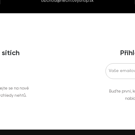
obchod@nechtovyshop.sk
 sítích
Přih
vejte se na nové
Buďte první, k
 vzhledy nehtů.
nabíd