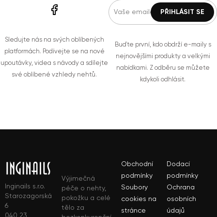
Sledujte nás na svých oblíbených
Buďte první, kdo obdrží e-maily s
platformách. Podívejte se na nové
nejnovějšími produkty a velkými
upoutávky, videa s návody a sdílejte
nabídkami. Z odběru se můžete
své oblíbené vzhledy nehtů.
kdykoli odhlásit.
Obchodní
Dodací
podmínky
podmínky
Výjimečná
Inginails s.r.o.
Soubory
Ochrana
péče o nehty,
Starozagorská
pokožku a celé
cookies na
osobních
6
tělo za
stránce
údajů
040 23