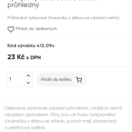
průhledný
Průhledné tyrkysové čtverečky s dírkou na zdobení nehtů.
Přidat do oblíbených
Kód výrobku 412.09c
23 Kč
s DPH
expand_less
Vložit do košíku
expand_more
Dekorace určená ke zdobení přírodních i umělých nehtů
obvyklým způsobem. Flitry jsou ve tvaru tyrkysového
čtverečku s dírkou ve středu, povrch mají obohacený
o perleťový odlesk.