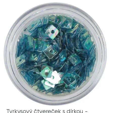
Tyrkysový čtvereček s dírkou -