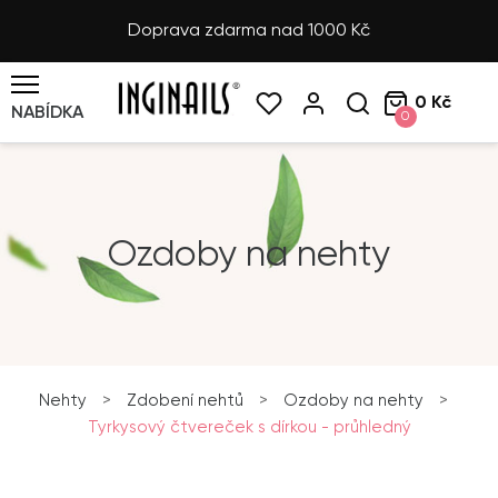
Doprava zdarma nad 1000 Kč
0 Kč
NABÍDKA
0
Ozdoby na nehty
Nehty
>
Zdobení nehtů
>
Ozdoby na nehty
>
Tyrkysový čtvereček s dírkou - průhledný