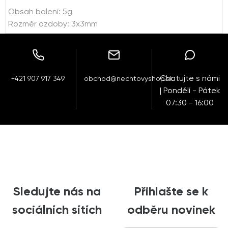
Obsah balení: 5g
Rozměr ozdoby: 3x3mm
Chatujte s námi
+421 907 917 349
obchod@nechtovyshop.sk
| Pondělí - Pátek
07:30 - 16:00
Sledujte nás na
Přihlašte se k
sociálních sítích
odběru novinek