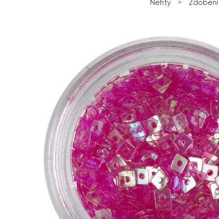
Nehty
>
Zdobení