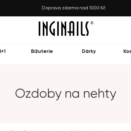
Doprava zdarma nad 1000 Kč
1+1
Bižuterie
Dárky
Ko
Ozdoby na nehty