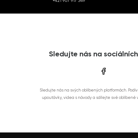
+421 907 917 349
Sledujte nás na sociálních
Sledujte nás na svých oblíbených platformách. Podí
upoutávky, videa s návody a sdílejte své oblíbené