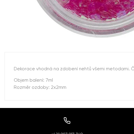
Dekorace vhodná na zdobení nehtů všemi metodami. Čtv
Objem balení: 7ml
Rozměr ozdoby: 2x2mm