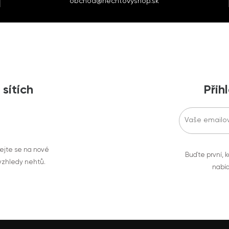
obchod@nechtovyshop.sk
 sítích
Přih
vejte se na nové
Buďte první, k
 vzhledy nehtů.
nabíd