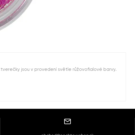
erečky jsou v provedení světle růžovofialové barvy.