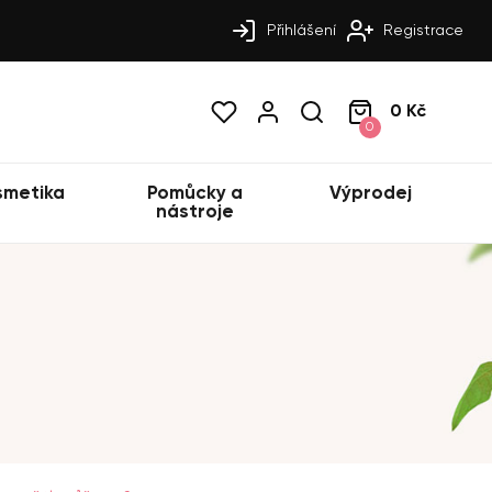
Přihlášení
Registrace
0 Kč
0
smetika
Pomůcky a
Výprodej
nástroje