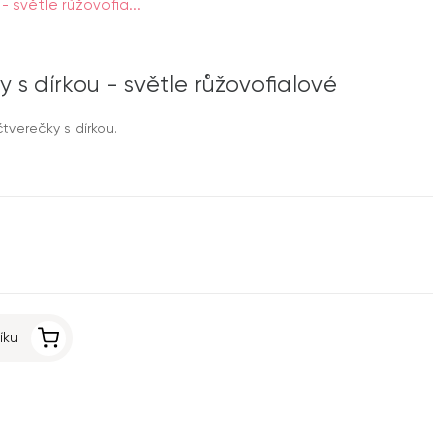
- světle růžovofia...
 s dírkou - světle růžovofialové
verečky s dírkou.
íku