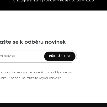
Chatujte s námi | Pondělí - Pátek 07:30 - 16:00
lašte se k odběru novinek
do obdrží e-maily s nejnovějšími produkty a velkými
kami. Z odběru se můžete kdykoli odhlásit.