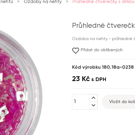
 nehtů
>
Ozdoby na nehty
>
Průhledné čtverečky s dírkou 
Průhledné čtverečky
Ozdoba na nehty - průhledné čt
Přidat do oblíbených
Kód výrobku 180.18a-0238
23 Kč
s DPH
expand_less
Vložit do koš
expand_more