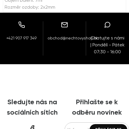
Objem balení: 7ml
Rozměr ozdoby: 2x2mm
Chatujte s námi
+421 907 917 349
obchod@nechtovyshop.sk
| Pondělí - Pátek
07:30 - 16:00
Sledujte nás na
Přihlašte se k
sociálních sítích
odběru novinek