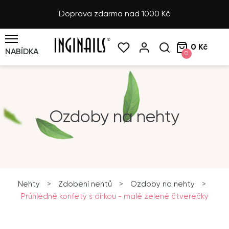
Doprava zdarma nad 1000 Kč
0 Kč
NABÍDKA
0
Ozdoby na nehty
Nehty
>
Zdobení nehtů
>
Ozdoby na nehty
>
Průhledné konfety s dírkou - malé zelené čtverečky