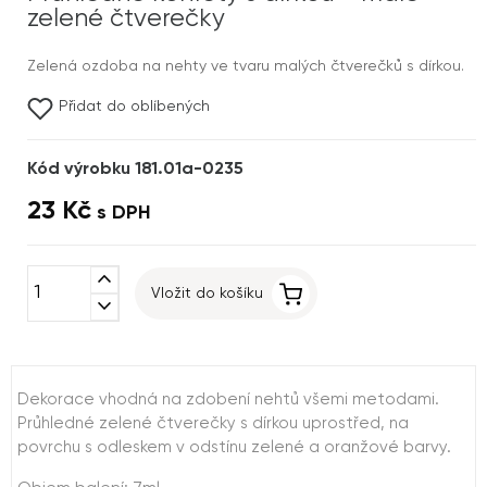
zelené čtverečky
Zelená ozdoba na nehty ve tvaru malých čtverečků s dírkou.
Přidat do oblíbených
Kód výrobku 181.01a-0235
23 Kč
s DPH
expand_less
Vložit do košíku
expand_more
Dekorace vhodná na zdobení nehtů všemi metodami.
Průhledné zelené čtverečky s dírkou uprostřed, na
povrchu s odleskem v odstínu zelené a oranžové barvy.