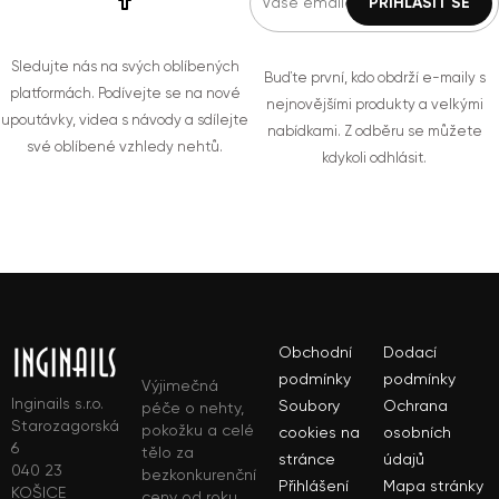
Sledujte nás na svých oblíbených
Buďte první, kdo obdrží e-maily s
platformách. Podívejte se na nové
nejnovějšími produkty a velkými
upoutávky, videa s návody a sdílejte
nabídkami. Z odběru se můžete
své oblíbené vzhledy nehtů.
kdykoli odhlásit.
Obchodní
Dodací
podmínky
podmínky
Výjimečná
Inginails s.r.o.
Soubory
Ochrana
péče o nehty,
Starozagorská
pokožku a celé
cookies na
osobních
6
tělo za
stránce
údajů
040 23
bezkonkurenční
Přihlášení
Mapa stránky
KOŠICE
ceny od roku