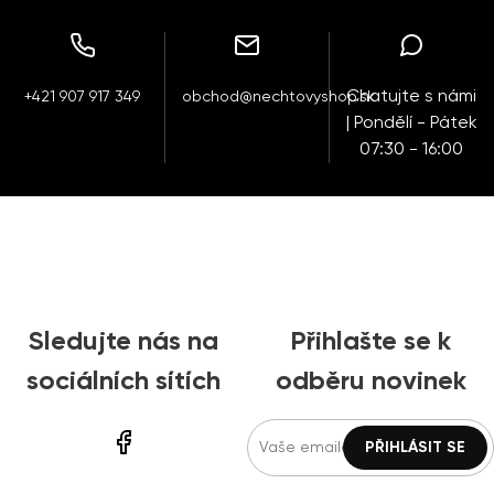
Chatujte s námi
+421 907 917 349
obchod@nechtovyshop.sk
| Pondělí - Pátek
07:30 - 16:00
Sledujte nás na
Přihlašte se k
sociálních sítích
odběru novinek