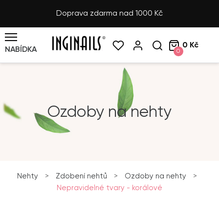
Doprava zdarma nad 1000 Kč
0 Kč
NABÍDKA
0
Ozdoby na nehty
Nehty
>
Zdobení nehtů
>
Ozdoby na nehty
>
Nepravidelné tvary - korálové