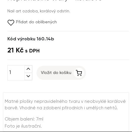
Nail art ozdoba, korálový odstín.
Přidat do oblíbených
Kód výrobku 160.14b
21 Kč
s DPH
expand_less
Vložit do košíku
expand_more
Matné plošky nepravidelného tvaru v neobvyklé korálové
barvě. Vhodné na zdobení přírodních i umělých nehtů.
Objem balení: 7ml
Foto je ilustrační.