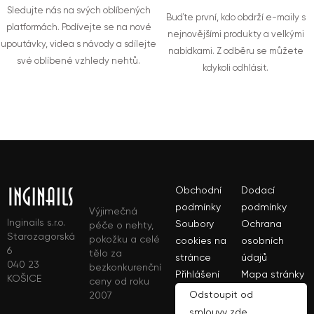
Sledujte nás na svých oblíbených
Buďte první, kdo obdrží e-maily s
platformách. Podívejte se na nové
nejnovějšími produkty a velkými
upoutávky, videa s návody a sdílejte
nabídkami. Z odběru se můžete
své oblíbené vzhledy nehtů.
kdykoli odhlásit.
Obchodní
Dodací
podmínky
podmínky
Výjimečná
Inginails s.r.o.
Soubory
Ochrana
péče o nehty,
Starozagorská
pokožku a celé
cookies na
osobních
6
tělo za
stránce
údajů
040 23
bezkonkurenční
Přihlášení
Mapa stránky
KOŠICE
ceny od roku
Odstoupit od
2007
smlouvy zde