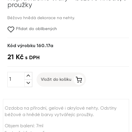
proužky
Béžovo hnědá dekorace na nehty.
Přidat do oblíbených
Kód výrobku 160.17a
21 Kč
s DPH
expand_less
Vložit do košíku
expand_more
Ozdoba na přírodní, gelové i akrylové nehty. Odstíny
béžové a hnědé barvy vytvářejíc proužky.
Objem balení: 7ml