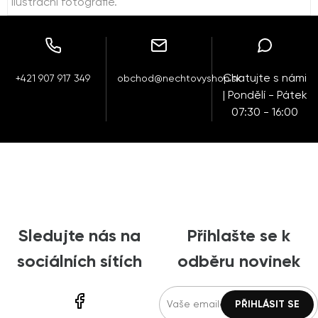
Ilustrační fotografie.
Chatujte s námi
+421 907 917 349
obchod@nechtovyshop.sk
| Pondělí - Pátek
07:30 - 16:00
Sledujte nás na
Přihlašte se k
sociálních sítích
odběru novinek