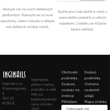
Sledujte nás na svých oblíbených
Buďte první, kdo obdrží e-maily s
platformách. Podívejte se na nové
nejnovějšími produkty a velkými
upoutávky, videa s návody a sdílejte
nabídkami. Z odběru se můžete
své oblíbené vzhledy nehtů.
kdykoli odhlásit.
Obchodní
Dodací
podmínky
podmínky
Výjimečná
Inginails s.r.o.
Soubory
Ochrana
péče o nehty,
Starozagorská
pokožku a celé
cookies na
osobních
6
tělo za
stránce
údajů
040 23
bezkonkurenční
Přihlášení
Mapa stránky
KOŠICE
ceny od roku
Odstoupit od
2007