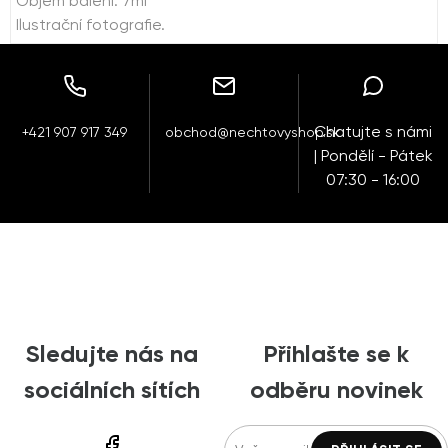
Objem balení: 7ml
Ilustrační fotografie.
Chatujte s námi
+421 907 917 349
obchod@nechtovyshop.sk
| Pondělí - Pátek
07:30 - 16:00
Sledujte nás na
Přihlašte se k
sociálních sítích
odběru novinek