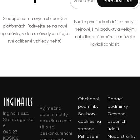
Sledujte nás na svých oblíbených
Buďte první, kdo obdrží e-maily s
platformách. Podívejte se na nové
nejnovějšími produkty a velkými
upoutávky, videa s návody a sdílejte
nabídkami. Z odběru se můžete
své oblíbené vzhledy nehtů.
kdykoli odhlásit.
Obchodní
Dodací
podmínky
podmínky
Výjimečná
Inginails s.r.o.
Soubory
Ochrana
péče o nehty,
Starozagorská
pokožku a celé
cookies na
osobních
6
tělo za
stránce
údajů
040 23
bezkonkurenční
Přihlášení
Mapa stránky
KOŠICE
ceny od roku