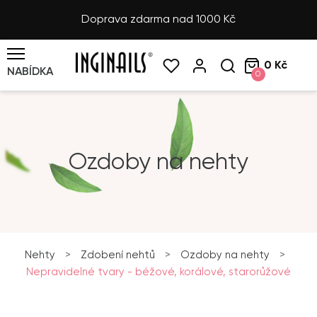
Doprava zdarma nad 1000 Kč
0 Kč
NABÍDKA
0
Ozdoby na nehty
Nehty
>
Zdobení nehtů
>
Ozdoby na nehty
>
Nepravidelné tvary - béžové, korálové, starorůžové