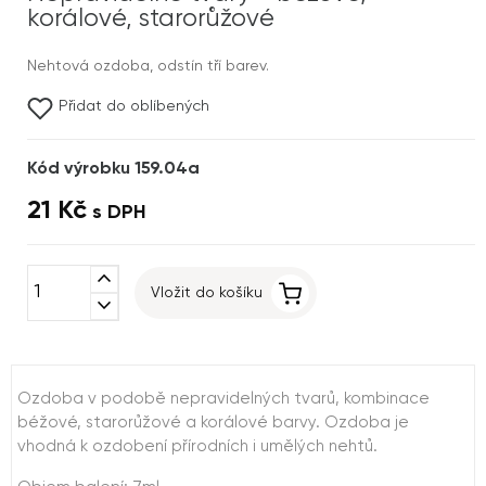
korálové, starorůžové
Nehtová ozdoba, odstín tří barev.
Přidat do oblíbených
Kód výrobku 159.04a
21 Kč
s DPH
expand_less
Vložit do košíku
expand_more
Ozdoba v podobě nepravidelných tvarů, kombinace
béžové, starorůžové a korálové barvy. Ozdoba je
vhodná k ozdobení přírodních i umělých nehtů.