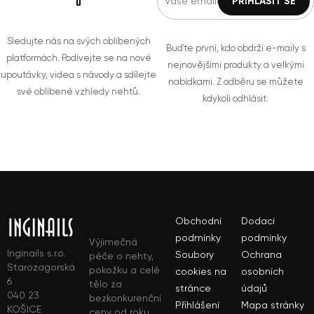
Sledujte nás na svých oblíbených
Buďte první, kdo obdrží e-maily s
platformách. Podívejte se na nové
nejnovějšími produkty a velkými
upoutávky, videa s návody a sdílejte
nabídkami. Z odběru se můžete
své oblíbené vzhledy nehtů.
kdykoli odhlásit.
Obchodní
Dodací
podmínky
podmínky
Výjimečná
Inginails s.r.o.
Soubory
Ochrana
péče o nehty,
Starozagorská
pokožku a celé
cookies na
osobních
6
tělo za
stránce
údajů
040 23
bezkonkurenční
Přihlášení
Mapa stránky
KOŠICE
ceny od roku