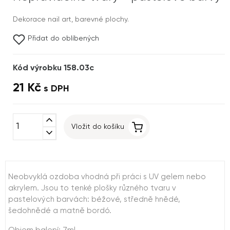
Dekorace nail art, barevné plochy.
Přidat do oblíbených
Kód výrobku 158.03c
21 Kč
s DPH
expand_less
Vložit do košíku
expand_more
Neobvyklá ozdoba vhodná při práci s UV gelem nebo
akrylem. Jsou to tenké plošky různého tvaru v
pastelových barvách: béžové, středně hnědé,
šedohnědé a matně bordó.