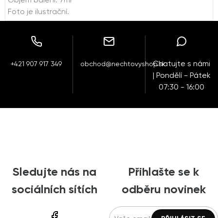
Objem balení: 7ml
Foto je ilustrační.
Chatujte s námi
+421 907 917 349
obchod@nechtovyshop.sk
| Pondělí - Pátek
07:30 - 16:00
Sledujte nás na
Přihlašte se k
sociálních sítích
odběru novinek