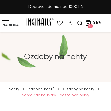
Doprava zdarma nad 1000 Kč
0 Kč
NABÍDKA
0
Ozdoby na nehty
Nehty
>
Zdobení nehtů
>
Ozdoby na nehty
>
Nepravidelné tvary - pastelové barvy