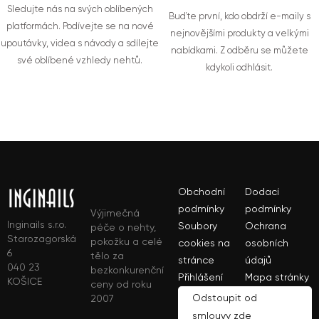
Sledujte nás na svých oblíbených
Buďte první, kdo obdrží e-maily s
platformách. Podívejte se na nové
nejnovějšími produkty a velkými
upoutávky, videa s návody a sdílejte
nabídkami. Z odběru se můžete
své oblíbené vzhledy nehtů.
kdykoli odhlásit.
Obchodní
Dodací
podmínky
podmínky
Výjimečná
Inginails s.r.o.
Soubory
Ochrana
péče o nehty,
Starozagorská
pokožku a celé
cookies na
osobních
6
tělo za
stránce
údajů
040 23
bezkonkurenční
Přihlášení
Mapa stránky
KOŠICE
ceny od roku
Odstoupit od
2007
smlouvy zde