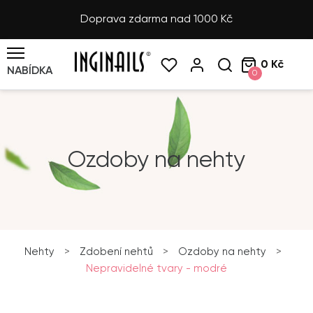
Doprava zdarma nad 1000 Kč
0 Kč
NABÍDKA
0
Ozdoby na nehty
Nehty
>
Zdobení nehtů
>
Ozdoby na nehty
>
Nepravidelné tvary - modré