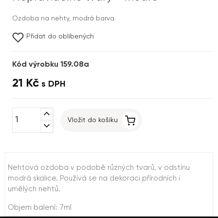
Ozdoba na nehty, modrá barva.
Přidat do oblíbených
Kód výrobku 159.08a
21 Kč
s DPH
expand_less
Vložit do košíku
expand_more
Nehtová ozdoba v podobě různých tvarů, v odstínu
modrá skalice. Používá se na dekoraci přírodních i
umělých nehtů.
Objem balení: 7ml