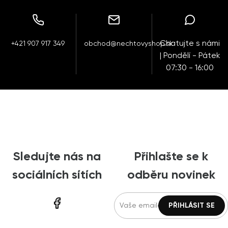
Chatujte s námi
+421 907 917 349
obchod@nechtovyshop.sk
| Pondělí - Pátek
07:30 - 16:00
Sledujte nás na
Přihlašte se k
sociálních sítích
odběru novinek